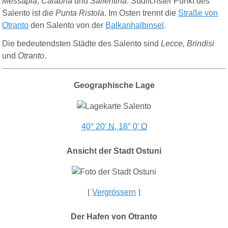
Messapia
,
Calabria
und
Sallentina
. Südlichster Punkt des
Salento ist die
Punta Ristola
. Im Osten trennt die
Straße von
Otranto
den Salento von der
Balkanhalbinsel
.
Die bedeutendsten Städte des Salento sind
Lecce, Brindisi
und
Otranto
.
Geographische Lage
40° 20′
N
,
18° 0′
O
Ansicht der Stadt Ostuni
[
Vergrössern
]
Der Hafen von Otranto