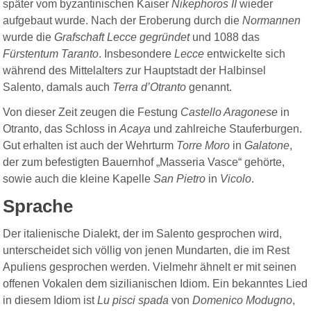
später vom byzantinischen Kaiser
Nikephoros II
wieder
aufgebaut wurde. Nach der Eroberung durch die
Normannen
wurde die
Grafschaft Lecce gegründet
und 1088 das
Fürstentum Taranto
. Insbesondere
Lecce
entwickelte sich
während des Mittelalters zur Hauptstadt der Halbinsel
Salento, damals auch
Terra d’Otranto
genannt.
Von dieser Zeit zeugen die Festung
Castello Aragonese
in
Otranto, das Schloss in
Acaya
und zahlreiche Stauferburgen.
Gut erhalten ist auch der Wehrturm
Torre Moro
in
Galatone
,
der zum befestigten Bauernhof „Masseria Vasce“ gehörte,
sowie auch die kleine Kapelle
San Pietro
in
Vicolo
.
Sprache
Der italienische Dialekt, der im Salento gesprochen wird,
unterscheidet sich völlig von jenen Mundarten, die im Rest
Apuliens gesprochen werden. Vielmehr ähnelt er mit seinen
offenen Vokalen dem sizilianischen Idiom
.
Ein bekanntes Lied
in diesem Idiom ist
Lu pisci spada
von
Domenico Modugno
,