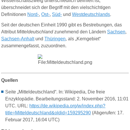
Wissenschaftszweig unterschiedlich definiert ist,
überschneidet sich der Begriff mit den vielschichtigen
Definitionen
Nord-
,
Ost-
,
Süd-
und
Westdeutschlands
.
Seit der deutschen Einheit 1990 gibt es Bestrebungen, das
Attribut
Mitteldeutschland
zunehmend den Ländern
Sachsen
,
Sachsen-Anhalt
und
Thüringen
, als „Kerngebiet“
zusammengefasst, zuzuordnen.
Quellen
Seite „Mitteldeutschland“. In: Wikipedia, Die freie
Enzyklopädie. Bearbeitungsstand: 2. November 2016, 11:01
UTC. URL:
https://de.wikipedia.org/w/index.php?
title=Mitteldeutschland&oldid=159295290
(Abgerufen: 17.
Februar 2017, 16:04 UTC)