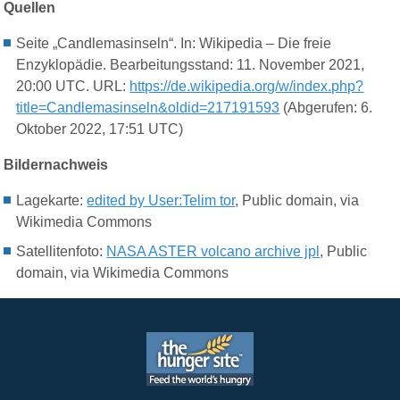
Quellen
Seite „Candlemasinseln“. In: Wikipedia – Die freie
Enzyklopädie. Bearbeitungsstand: 11. November 2021,
20:00 UTC. URL:
https://de.wikipedia.org/w/index.php?
title=Candlemasinseln&oldid=217191593
(Abgerufen: 6.
Oktober 2022, 17:51 UTC)
Bildernachweis
Lagekarte:
edited by User:Telim tor
, Public domain, via
Wikimedia Commons
Satellitenfoto:
NASA ASTER volcano archive jpl
, Public
domain, via Wikimedia Commons