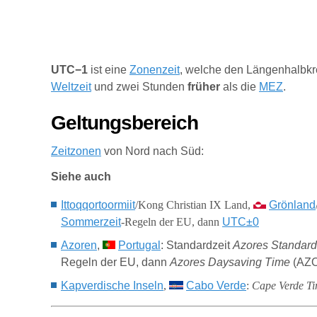
UTC−1
ist eine
Zonenzeit
, welche den Längenhalbkre
Weltzeit
und zwei Stunden
früher
als die
MEZ
.
Geltungsbereich
Zeitzonen
von Nord nach Süd:
Siehe auch
Ittoqqortoormiit
/Kong Christian IX Land,
Grönland
Sommerzeit
-Regeln der EU, dann
UTC±0
Azoren
,
Portugal
: Standardzeit
Azores Standar
Regeln der EU, dann
Azores Daysaving Time
(AZ
Kapverdische Inseln
,
Cabo Verde
:
Cape Verde T