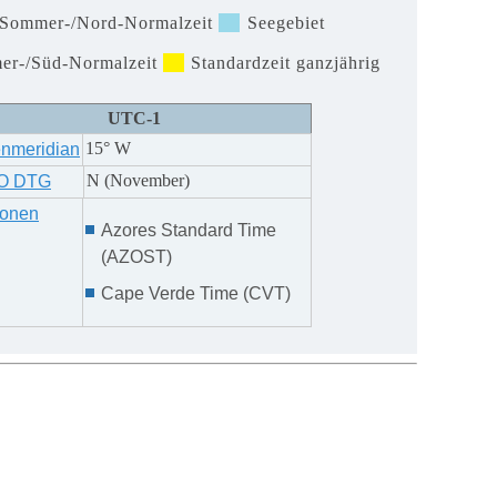
Sommer-/Nord-Normalzeit
Seegebiet
er-/Süd-Normalzeit
Standardzeit ganzjährig
UTC
-1
15° W
nmeridian
N (November)
O DTG
zonen
Azores Standard Time
(AZOST)
Cape Verde Time (CVT)