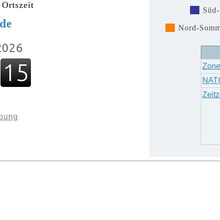
 Ortszeit
Süd-
de
Nord-Somm
Zone
NAT
Zeit
ebung