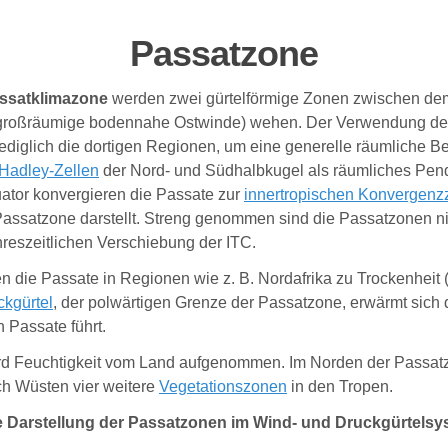
Passatzone
ssatklimazone
werden zwei gürtelförmige Zonen zwischen d
großräumige bodennahe
Ostwinde
) wehen. Der Verwendung des 
diglich die dortigen Regionen, um eine generelle räumliche 
Hadley-Zellen
der Nord- und Südhalbkugel als räumliches Pend
uator
konvergieren
die Passate zur
innertropischen Konvergenz
assatzone darstellt. Streng genommen sind die Passatzonen nic
hreszeitlichen Verschiebung der ITC.
en die Passate in Regionen wie z. B. Nordafrika zu Trockenheit
kgürtel
, der polwärtigen Grenze der Passatzone, erwärmt sich 
Passate führt.
d Feuchtigkeit vom Land aufgenommen. Im Norden der Passatzon
ch Wüsten vier weitere
Vegetationszonen
in den Tropen.
 Darstellung der Passatzonen im Wind- und Druckgürtelsys