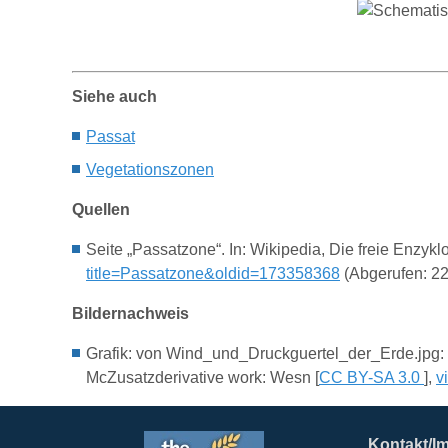
Siehe auch
Passat
Vegetationszonen
Quellen
Seite „Passatzone“. In: Wikipedia, Die freie Enzy
title=Passatzone&oldid=173358368
(Abgerufen: 22
Bildernachweis
Grafik:
von Wind_und_Druckguertel_der_Erde.jpg: D
McZusatzderivative work: Wesn [
CC BY-SA 3.0
],
v
Kontakt/I