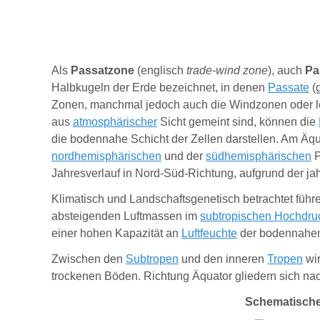
Als
Passatzone
(
englisch
trade-wind zone
), auch
Pa
Halbkugeln der Erde bezeichnet, in denen
Passate
(
Zonen, manchmal jedoch auch die Windzonen oder le
aus
atmosphärischer
Sicht gemeint sind, können die
die bodennahe Schicht der Zellen darstellen. Am Äq
nordhemisphärischen
und der
südhemisphärischen
P
Jahresverlauf in Nord-Süd-Richtung, aufgrund der ja
Klimatisch und Landschaftsgenetisch betrachtet führ
absteigenden Luftmassen im
subtropischen Hochdruc
einer hohen Kapazität an
Luftfeuchte
der bodennahen 
Zwischen den
Subtropen
und den inneren
Tropen
wir
trockenen
Böden
. Richtung Äquator gliedern sich na
Schematische