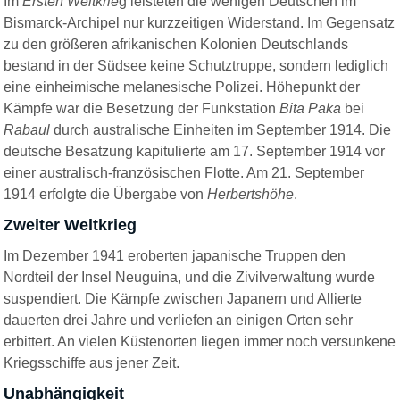
Im
Ersten Weltkrie
g leisteten die wenigen Deutschen im
Bismarck-Archipel nur kurzzeitigen Widerstand. Im Gegensatz
zu den größeren afrikanischen Kolonien Deutschlands
bestand in der Südsee keine Schutztruppe, sondern lediglich
eine einheimische melanesische Polizei. Höhepunkt der
Kämpfe war die Besetzung der Funkstation
Bita Paka
bei
Rabaul
durch australische Einheiten im September 1914. Die
deutsche Besatzung kapitulierte am 17. September 1914 vor
einer australisch-französischen Flotte. Am 21. September
1914 erfolgte die Übergabe von
Herbertshöhe
.
Zweiter Weltkrieg
Im Dezember 1941 eroberten
japanische
Truppen den
Nordteil der Insel
Neuguina
, und die Zivilverwaltung wurde
suspendiert. Die Kämpfe zwischen Japanern und
Allierte
dauerten drei Jahre und verliefen an einigen Orten sehr
erbittert. An vielen Küstenorten liegen immer noch versunkene
Kriegsschiffe aus jener Zeit.
Unabhängigkeit