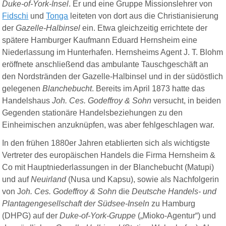
Duke-of-York-Insel
. Er und eine Gruppe Missionslehrer von
Fidschi
und
Tonga
leiteten von dort aus die Christianisierung
der
Gazelle-Halbinsel
ein. Etwa gleichzeitig errichtete der
spätere Hamburger Kaufmann Eduard Hernsheim eine
Niederlassung im Hunterhafen. Hernsheims Agent J. T. Blohm
eröffnete anschließend das ambulante Tauschgeschäft an
den Nordstränden der Gazelle-Halbinsel und in der südöstlich
gelegenen
Blanchebucht
. Bereits im April 1873 hatte das
Handelshaus
Joh. Ces. Godeffroy & Sohn
versucht, in beiden
Gegenden stationäre Handelsbeziehungen zu den
Einheimischen anzuknüpfen, was aber fehlgeschlagen war.
In den frühen 1880er Jahren etablierten sich als wichtigste
Vertreter des europäischen Handels die Firma Hernsheim &
Co mit Hauptniederlassungen in der Blanchebucht (Matupi)
und auf
Neuirland
(Nusa und Kapsu), sowie als Nachfolgerin
von J
oh. Ces. Godeffroy & Sohn
die
Deutsche Handels- und
Plantagengesellschaft der Südsee-Inseln
zu Hamburg
(DHPG) auf der
Duke-of-York-Gruppe
(„Mioko-Agentur“) und