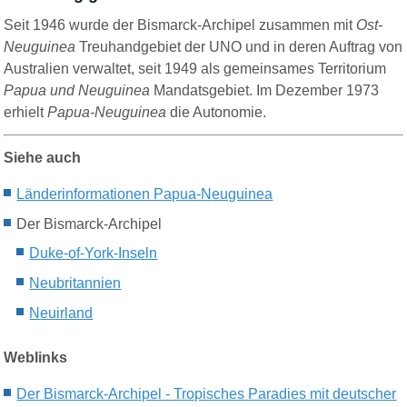
Seit 1946 wurde der
Bismarck-
Archipel zusammen mit
Ost-
Neuguinea
Treuhandgebiet der UNO und in deren Auftrag von
Australien verwaltet, seit 1949 als gemeinsames Territorium
Papua und Neuguinea
Mandatsgebiet. Im Dezember 1973
erhielt
Papua-Neuguinea
die Autonomie.
Siehe auch
Länderinformationen P
apua-
N
euguinea
Der Bismarck-Archipel
D
uke-of-
Y
ork-
I
nseln
Ne
ubritannien
N
euirland
Weblinks
Der Bismarck-Archipel - Tropisches Paradies mit deutscher