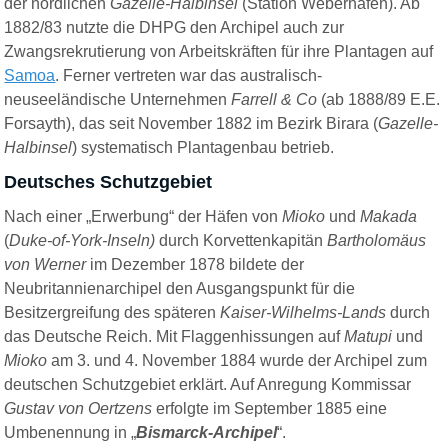
der nördlichen
Gazelle-Halbinsel
(Station Weberhafen). Ab
1882/83 nutzte die DHPG den Archipel auch zur
Zwangsrekrutierung von Arbeitskräften für ihre Plantagen auf
Samoa
. Ferner vertreten war das australisch-
neuseeländische Unternehmen
Farrell & Co
(ab 1888/89 E.E.
Forsayth), das seit November 1882 im Bezirk Birara (
Gazelle-
Halbinsel
) systematisch Plantagenbau betrieb.
Deutsches Schutzgebiet
Nach einer „Erwerbung“ der Häfen von
Mioko
und
Makada
(
Duke-of-York-Inseln)
durch Korvettenkapitän
Bartholomäus
von Werner
im Dezember 1878 bildete der
Neubritannienarchipel den Ausgangspunkt für die
Besitzergreifung des späteren
Kaiser-Wilhelms-Lands
durch
das Deutsche Reich. Mit Flaggenhissungen auf
Matupi
und
Mioko
am 3. und 4. November 1884 wurde der Archipel zum
deutschen Schutzgebiet erklärt. Auf Anregung Kommissar
Gustav von Oertzens
erfolgte im September 1885 eine
Umbenennung in „
Bismarck-Archipel
“.