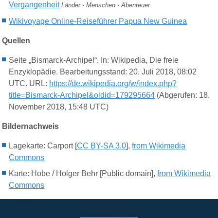
Vergangenheit
Länder - Menschen - Abenteuer
Wikivoyage
Online-
Reiseführer Papua New Guinea
Quellen
Seite „Bismarck-Archipel“. In: Wikipedia, Die freie
Enzyklopädie. Bearbeitungsstand: 20. Juli 2018, 08:02
UTC. URL:
https://de.wikipedia.org/w/index.php?
title=Bismarck-Archipel&oldid=179295664
(Abgerufen: 18.
November 2018, 15:48 UTC)
Bildernachweis
Lagekarte: Carport [
CC BY-SA 3.0
],
from Wikimedia
Commons
Karte:
Hobe / Holger Behr [Public domain],
from Wikimedia
Commons