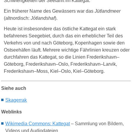
Schwierigkeiten der Seefahrt im Kattegat.
Ein früherer Name des Gewässers war das
Jütlandmeer
(
altnordisch
:
Jótlandshaf
).
Heute ist insbesondere das östliche Kattegat ein stark
befahrenes Seegebiet, durch das ein erheblicher Teil des
Verkehrs von und nach Göteborg, Kopenhagen sowie den
Ostseehäfen läuft. Mehrere wichtige Fährlinien kreuzen oder
durchfahren das Kattegat, so die Linien Frederikshavn–
Göteborg, Frederikshavn–Oslo, Frederikshavn–Larvik,
Frederikshavn–Moss, Kiel–Oslo, Kiel–Göteborg.
Siehe auch
S
kagerrak
Weblinks
Wikimedia C
ommons
: Kattegat
– Sammlung von Bildern,
Videos und Audiodateien