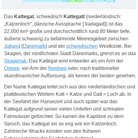
Das
Kattegat
, schwedisch
Kattegatt
(niederländisch:
„Katzenloch“, dänische Aussprache [
ˈ
kadəgad
]) ist das
22.000 km² große und durchschnittlich rund 80 Meter tiefe,
äußerst schwierig zu befahrende Meeresgebiet zwischen
Jütland
(
Dänemark
) und der
schwedischen
Westküste. Bei
Skagen,
der nördlichsten Stadt Dänemarks, grenzt es an das
Skagerrak
. Das Kattegat wird entweder als ein Arm der
Ostsee
, ein Arm der
Nordsee
oder, nach traditioneller
skandinavischer Auffassung, als keines der beiden gesehen.
Der Name Kattegat leitet sich aus den niederländischen und
plattdeutschen Wörtern Katt = Katze und Gatt = Loch ab. In
der Seefahrt der Hansezeit und auch später war das
Kattegat aufgrund seiner vielen Untiefen und schmalen
Fahrwässer gefürchtet. So kamen die Kapitäne zu dem
Spruch, das Kattegat sei so eng wie ein Katzenloch.
Zahlreiche Wracks künden von den früheren