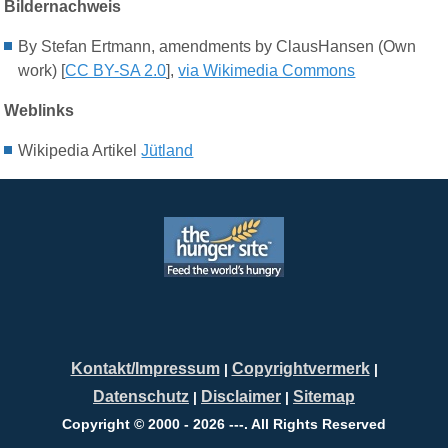
Bildernachweis
By Stefan Ertmann, amendments by ClausHansen (Own
work) [
CC BY-SA 2.0
],
via Wikimedia Commons
Weblinks
Wikipedia Artikel
Jütland
Kontakt/Impressum
Copyrightvermerk
|
|
Datenschutz
Disclaimer
Sitemap
|
|
Copyright © 2000 - 2026 ---. All Rights Reserved