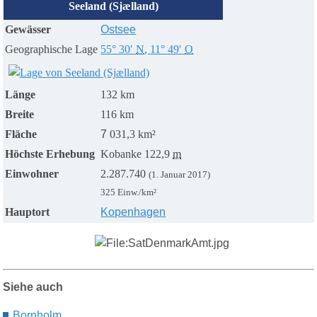
Seeland (Sjælland)
Gewässer
Ostsee
Geographische Lage
55° 30′
N
,
11° 49′
O
Länge
132 km
Breite
116 km
Fläche
7
031,3 km²
Höchste Erhebung
Kobanke
122,9
m
Einwohner
2.287.740
(1. Januar 2017)
325 Einw./km²
Hauptort
Kopenhagen
Siehe auch
B
ornholm