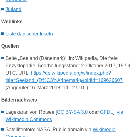
Jü
tland
Weblinks
Liste dänischer Inseln
Quellen
Seite „Seeland (Dänemark)“. In: Wikipedia, Die freie
Enzyklopädie. Bearbeitungsstand: 2. Oktober 2017, 19:59
UTC. URL:
https://de.wikipedia.org/w/index.php?
title=Seeland_(D%C3%A4nemark)&oldid=169626607
(Abgerufen: 6. März 2018, 14:12 UTC)
Bildernachweis
Lagekarte: von Rotsee [
CC BY-SA 3.0
oder
GFDL
],
via
Wikimedia Commons
Satellitenfoto: NASA, Public domain via
Wikimedia
Commons