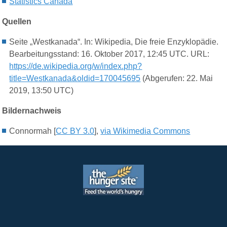
Statistics Canada
Quellen
Seite „Westkanada“. In: Wikipedia, Die freie Enzyklopädie.
Bearbeitungsstand: 16. Oktober 2017, 12:45 UTC. URL:
https://de.wikipedia.org/w/index.php?
title=Westkanada&oldid=170045695
(Abgerufen: 22. Mai
2019, 13:50 UTC)
Bildernachweis
Connormah [
CC BY 3.0
],
via Wikimedia Commons