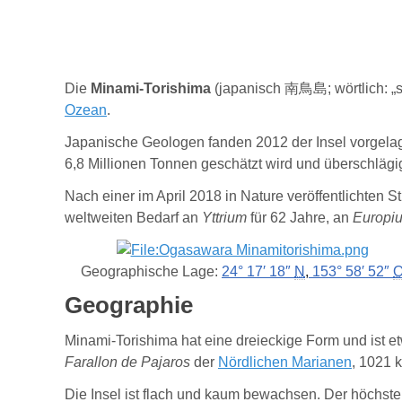
Die
Minami-Torishima
(
japanisch
南鳥島
; wörtlich: 
Ozean
.
Japanische Geologen fanden 2012 der Insel vorgelag
6,8 Millionen Tonnen geschätzt wird und überschlägi
Nach einer im April 2018 in Nature veröffentlichten 
weltweiten Bedarf an
Yttrium
für 62 Jahre, an
Europi
Geographische Lage:
24° 17′ 18″
N
,
153° 58′ 52″
Geographie
Minami-Torishima hat eine dreieckige Form und ist e
Farallon de Pajaros
der
Nördlichen Marianen
, 1021 
Die Insel ist flach und kaum bewachsen. Der höchste