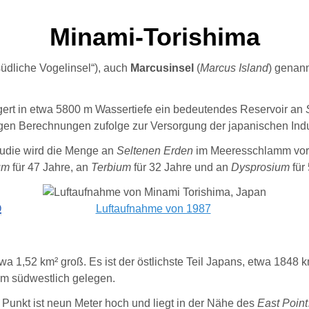
Minami-Torishima
„südliche Vogelinsel“), auch
Marcusinsel
(
Marcus Island
) genann
ert in etwa 5800 m Wassertiefe ein bedeutendes Reservoir an
gen Berechnungen zufolge zur Versorgung der japanischen Indu
Studie wird die Menge an
Seltenen Erden
im Meeresschlamm vor d
um
für 47 Jahre, an
Terbium
für 32 Jahre und an
Dysprosium
für
O
Luftaufnahme von 1987
twa 1,52 km²
groß. Es ist der östlichste Teil Japans, etwa 1848 
km südwestlich gelegen.
 Punkt ist neun Meter hoch und liegt in der Nähe des
East Point