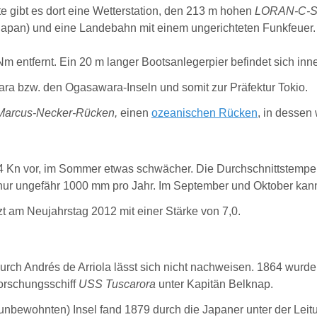
e gibt es dort eine Wetterstation, den 213 m hohen
LORAN-C-Se
Japan) und eine Landebahn mit einem ungerichteten Funkfeuer.
Nm entfernt. Ein 20 m langer Bootsanlegerpier befindet sich inne
a bzw. den Ogasawara-Inseln und somit zur Präfektur Tokio.
Marcus-Necker-Rücken,
einen
ozeanischen Rücken
, in dessen 
4 Kn vor, im Sommer etwas schwächer. Die Durchschnittstemper
nur ungefähr 1000 mm pro Jahr. Im September und Oktober kan
zt am Neujahrstag 2012 mit einer Stärke von 7,0.
ch Andrés de Arriola lässt sich nicht nachweisen.
1864 wurde 
Forschungsschiff
USS Tuscarora
unter Kapitän Belknap.
 unbewohnten) Insel fand 1879 durch die Japaner unter der Lei