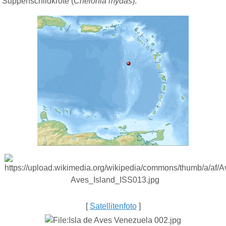
Suppenschildkröte (
Chelonia mydas
).
[
Satellitenfoto
]