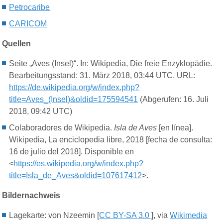
Petrocaribe
CARICOM
Quellen
Seite „Aves (Insel)“. In: Wikipedia, Die freie Enzyklopädie.
Bearbeitungsstand: 31. März 2018, 03:44 UTC. URL:
https://de.wikipedia.org/w/index.php?
title=Aves_(Insel)&oldid=175594541
(Abgerufen: 16. Juli
2018, 09:42 UTC)
Colaboradores de Wikipedia.
Isla de Aves
[en línea].
Wikipedia, La enciclopedia libre, 2018 [fecha de consulta:
16 de julio del 2018]. Disponible en
<
https://es.wikipedia.org/w/index.php?
title=Isla_de_Aves&oldid=107617412
>.
Bildernachweis
Lagekarte: von Nzeemin [
CC BY-SA 3.0
], via
Wikimedia