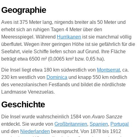
Geogra
ph
ie
Aves ist 375 Meter lang, nirgends breiter als 50 Meter und
erhebt sich an ruhigen Tagen 4 Meter über den
Meeresspiegel. Während
Hurrikanen
ist sie manchmal völlig
überflutet. Wegen ihrer geringen Höhe ist sie gefährlich für die
Seefahrt, viele Schiffe liefen schon auf Grund. Ihre Fläche
beträgt etwa 6500 m² (0,0065 km² bzw. 0,65 ha).
Die Insel liegt etwa 180 km südwestlich von
Montserrat
, ca.
230 km westlich von
Dominica
und knapp 550 km nördlich
des venezolanischen Festlands
und bildet die nördlichste
Landmasse Venezuelas.
Geschichte
Die Insel wurde wahrscheinlich 1584 von
Avaro Sanzze
entdeckt. Sie wurde von
Großbritannien
,
Spanien
,
Portugal
und den
Niederlanden
beansprucht. Von 1878 bis 1912