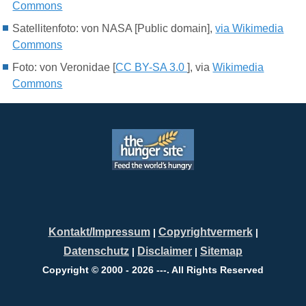
Commons
Satellitenfoto: von NASA [Public domain],
via Wikimedia
Commons
Foto: von Veronidae [
CC BY-SA 3.0
], via
Wikimedia
Commons
Kontakt/Impressum
Copyrightvermerk
|
|
Datenschutz
Disclaimer
Sitemap
|
|
Copyright © 2000 - 2026 ---. All Rights Reserved