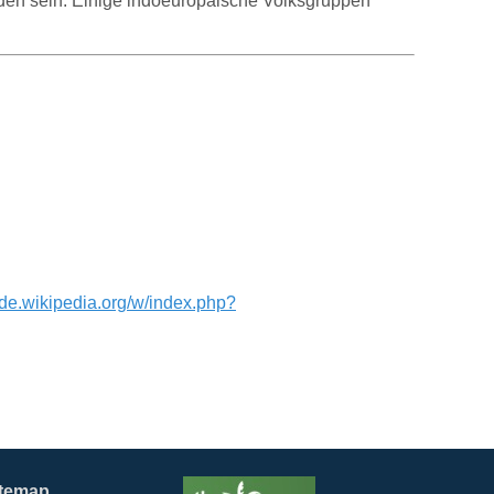
rden sein. Einige indoeuropäische Volksgruppen
//de.wikipedia.org/w/index.php?
itemap