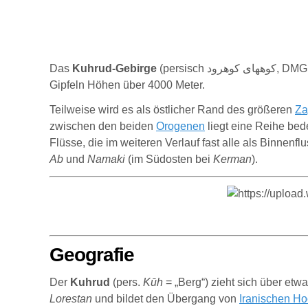
Das
Kuhrud-Gebirge
(persisch
کوههای کوهرود
, DMG
Gipfeln Höhen über 4000 Meter.
Teilweise wird es als östlicher Rand des größeren
Za
zwischen den beiden
Orogenen
liegt eine Reihe bede
Flüsse, die im weiteren Verlauf fast alle als Binnenf
Ab
und
Namaki
(im Südosten bei
Kerman
).
Geografie
Der
Kuhrud
(pers.
Kūh
= „Berg“) zieht sich über etw
Lorestan
und bildet den Übergang von
Iranischen H