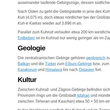
auseinander laufende Gebirgszüge, dessen südliche
Nach Osten zu geht die Gebirgskette in jene des
Kuh
Kuh
(4.075 m), doch etwas nördlicher bei der Großst
Kuh-e Karkas
wieder auf 3.896 m an.
Parallel zum Kuhrud verlaufen etwa 200 km westliche
Erdbeben
ist im Kuhrud nur wenig geringer als im Za
Geologie
Die zentraliranischen Gebirge gehören
geologisch
zu
Balkan
und die
Türkei
zum
Elburs-Gebirge
bzw. zum
Karakorum
und
Himalaya
bis nach
Ostasien
fort.
Kultur
Zwischen Kuhrud- und Zāgros-Gebirge befinden sich
Provinzen rings um die Großstadt
Isfahan
und münden
zwischen
Teheran
und
Kaschan
) etwa 50 × 50 km e