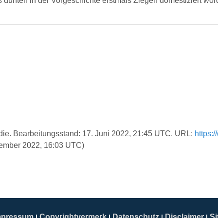
 dürften in der Vorgeschichte erstmals Ziegen domestiziert wo
pädie. Bearbeitungsstand: 17. Juni 2022, 21:45 UTC. URL:
https:
zember 2022, 16:03 UTC)
mpressum
Copyrightvermerk
Datenschutz
Disclaimer
S
|
|
|
|