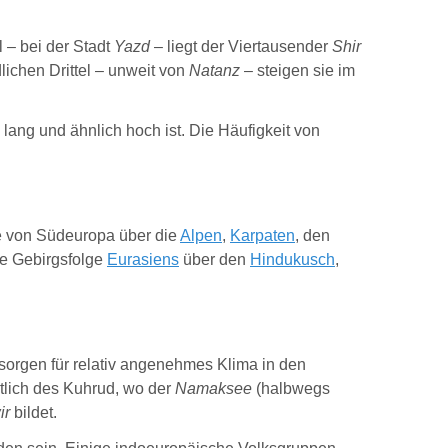
il – bei der Stadt
Yazd
– liegt der Viertausender
Shir
lichen Drittel – unweit von
Natanz
– steigen sie im
 lang und ähnlich hoch ist. Die Häufigkeit von
ie von Südeuropa über die
Alpen
,
Karpaten
, den
de Gebirgsfolge
Eurasiens
über den
Hindukusch
,
 sorgen für relativ angenehmes Klima in den
stlich des Kuhrud, wo der
Namaksee
(halbwegs
ir
bildet.