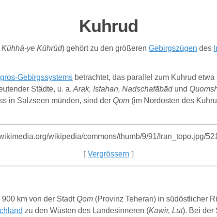
Kuhrud
Kūhhā-ye Kūhrūd
) gehört zu den größeren
Gebirgszügen
des
I
gros-Gebirgssystems
betrachtet, das parallel zum Kuhrud etwa 
utender Städte, u. a.
Arak, Isfahan, Nadschafābād
und
Quoms
luss in Salzseen münden, sind der
Qom
(im Nordosten des Kuhru
[
Vergrössern
]
a 900 km von der Stadt
Qom
(Provinz Teheran) in südöstlicher R
ochland
zu den Wüsten des Landesinneren (
Kawir, Lut
). Bei der