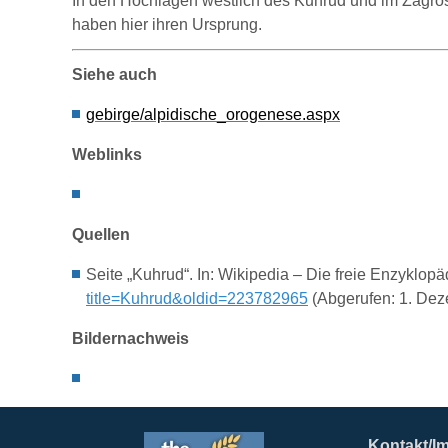
In den Hochlagen westlich des Kuhrud und im Zagros
haben hier ihren Ursprung.
Siehe auch
gebirge/alpidische_orogenese.aspx
Weblinks
Quellen
Seite „Kuhrud“. In: Wikipedia – Die freie Enzyklo
title=Kuhrud&oldid=223782965
(Abgerufen: 1. De
Bildernachweis
Kontakt/I