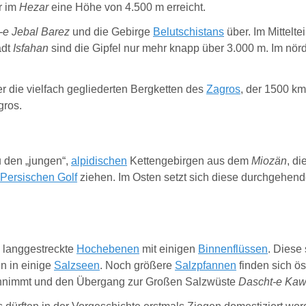
r im
Hezar
eine Höhe von 4.500 m erreicht.
-e Jebal Barez
und die Gebirge
Belutschistans
über. Im Mittelte
adt
Isfahan
sind die Gipfel nur mehr knapp über 3.000 m. Im nörd
r die vielfach gegliederten Bergketten des
Zagros
, der 1500 km
gros.
 den „jungen“,
alpidischen
Kettengebirgen aus dem
Miozän
, d
Persischen Golf
ziehen. Im Osten setzt sich diese durchgehen
 langgestreckte
Hochebenen
mit einigen
Binnenflüssen
. Diese
 in einige
Salzseen
. Noch größere
Salzpfannen
finden sich ö
innimmt und den Übergang zur Großen Salzwüste
Dascht-e Kaw