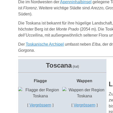
Die im Nordwesten der
Apenninhalbinsel
gelegene To
ist
Florenz
. Weitere wichtige Städte sind
Arezzo, Gros
Süden).
Die Toskana ist bekannt für ihre hügelige Landschaf
höchster Berg ist der
Monte Prado
(2054 m). Die Tosk
dell’Uccellina
, mit außergewöhnlich seltener Flora u
Der
Toskanische Archipel
umfasst neben
Elba
, der d
Gorgona
.
Toscana
(ital)
Flagge
Wappen
L
Zu
zw
[
Vergrössern
]
[
Vergrössern
]
bi
Hö