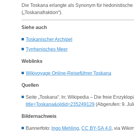
Die Toskana erlangte als Synonym für hedonistische L
(„Toskanafraktion“).
Siehe auch
Toskanischer Archipel
Tyrrhenisches Meer
Weblinks
Wikivoyage Online-Reiseführer Toskana
Quellen
Seite „Toskana“. In: Wikipedia – Die freie Enzyklo
title=Toskana&oldid=235249129
(Abgerufen: 9. Jul
Bildernachweis
Bannerfoto:
Ingo Mehling
,
CC BY-SA 4.0
, via Wik