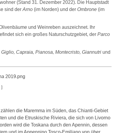
nwohner (Stand 31. Dezember 2022). Die Hauptstadt
se sind der
Arno
(im Norden) und der
Ombrone
(im
, Olivenbäume und Weinreben auszeichnet. Ihr
findet sich ein großes Naturschutzgebiet, der
Parco
Giglio, Capraia, Pianosa, Montecristo, Giannutri
und
]
 zählen die Maremma im Süden, das Chianti-Gebiet
en und die Etruskische Riviera, die sich von Livorno
 Norden wird die Toskana durch den Apennin, dessen
ern und im Appennino Tosco-Emiliano von über