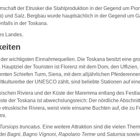
 Herrschaft der Etrusker die Stahlproduktion in der Gegend um Pi
a
) und Salz. Bergbau wurde hauptsächlich in der Gegend um Ga
nfalls in der Toskana.
es Landes.
eiten
 der wichtigsten Einnahmequellen. Die Toskana besitzt eine gro
Hauptziel der Touristen ist Florenz mit dem Dom, den Uffizien
mten Schiefen Turm, Siena, mit dem alljährlichen Pferderenn
Weltkulturerbe der UNESCO zählt, sind beliebte Stationen auf ein
kischen Riviera und der Küste der Maremma entlang des Festlan
e der Toskana ist abwechslungsreich: Der nördliche Abschnitt, d
 etruskische Riviera, weist viele einsame Buchten auf, die zu F
mi.
 Tursiops truncatus
. Eine weitere Attraktion sind die vielen The
dei Bagni, Bagno Vignoni, Rapolano Terme
und
Saturnia
sowie 