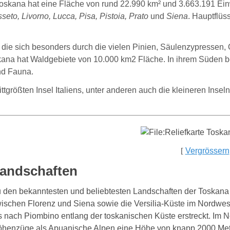
skana hat eine Fläche von rund 22.990 km² und 3.663.191 Ei
seto, Livorno, Lucca, Pisa, Pistoia, Prato
und
Siena
. Hauptflüs
t, die sich besonders durch die vielen Pinien, Säulenzypressen
ana hat Waldgebiete von 10.000 km2 Fläche. In ihrem Süden be
nd Fauna.
rittgrößten Insel Italiens, unter anderen auch die kleineren Inseln
[
Vergrössern
andschaften
 den bekanntesten und beliebtesten Landschaften der Toskana
ischen Florenz und Siena sowie die Versilia-Küste im Nordwest
s nach Piombino entlang der toskanischen Küste erstreckt. Im
henzüge als Apuanische Alpen eine Höhe von knapp 2000 Met