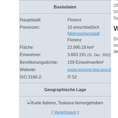
20
Basisdaten
(V
Se
Hauptstadt:
Florenz
W
Provinzen:
10
einschließlich
Metropolitanstadt
Di
Florenz
so
Fläche:
22.990,18 km²
de
Einwohner:
3.663.191
(31. Dez. 2022)
Bevölkerungsdichte:
159 Einwohner/km²
Website:
www.regione.toscana.it
ISO 3166-2:
IT-52
Geographische Lage
[
Vergrössern
]