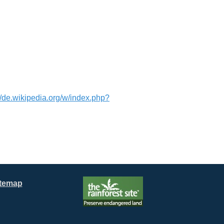
//de.wikipedia.org/w/index.php?
itemap