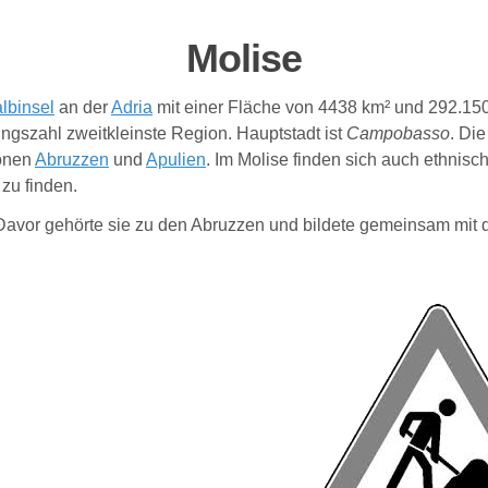
Molise
lbinsel
an der
Adria
mit einer Fläche von 4438 km² und 292.15
gszahl zweitkleinste Region. Hauptstadt ist
Campobasso
. Di
ionen
Abruzzen
und
Apulien
. Im Molise finden sich auch ethnis
zu finden.
 Davor gehörte sie zu den Abruzzen und bildete gemeinsam mit 