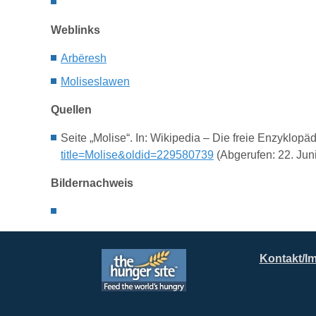
Weblinks
Arbëresh
Moliseslawen
Quellen
Seite „Molise“. In: Wikipedia – Die freie Enzyklop
title=Molise&oldid=229580739
(Abgerufen: 22. Jun
Bildernachweis
Kontakt/I