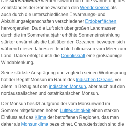
Die
Monsunwinde
werden sowohl durch die Wanderung des
Zenitstandes der Sonne zwischen den
Wendekreisen
als
auch durch die unterschiedlichen Erwärmungs- und
Abkühlungseigenschaften verschiedener
Erdoberflächen
hervorgerufen. Da die Luft sich über großen Landmassen
durch die im Sommerhalbjahr erhöhte Sonneneinstrahlung
stärker erwärmt als die Luft über den Ozeanen, bewegen sich
während dieser Jahreszeit feuchte Luftmassen vom Meer zum
Land. Dabei erfolgt durch die
Corioliskraft
eine großräumige
Windablenkung.
Seine stärkste Ausprägung und zugleich seinen Wortursprung
hat der Begriff Monsun im Raum des
Indischen Ozeans
, vor
allem in Bezug auf den
indische
n Monsu
n
, aber auch auf den
nordaustralischen und ostafrikanischen Monsun.
Der Monsun besitzt aufgrund der vom Monsunwind im
Sommer mitgeführten hohen
Luftfeuchtigkeit
einen starken
Einfluss auf das
Klima
der betroffenen Regionen, das man
daher als
Monsunklima
bezeichnet. Charakteristisch sind die