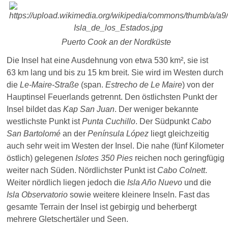
Puerto Cook an der Nordküste
Die Insel hat eine Ausdehnung von etwa 530 km², sie ist
63 km lang und bis zu 15 km breit. Sie wird im Westen durch
die
Le-Maire-Straße
(span.
Estrecho de Le Maire
) von der
Hauptinsel Feuerlands getrennt. Den östlichsten Punkt der
Insel bildet das
Kap San Juan
. Der weniger bekannte
westlichste Punkt ist
Punta Cuchillo
. Der Südpunkt
Cabo
San Bartolomé
an der
Península López
liegt gleichzeitig
auch sehr weit im Westen der Insel. Die nahe (fünf Kilometer
östlich) gelegenen
Islotes 350 Pies
reichen noch geringfügig
weiter nach Süden. Nördlichster Punkt ist
Cabo Colnett
.
Weiter nördlich liegen jedoch die
Isla Año Nuevo
und die
Isla Observatorio
sowie weitere kleinere Inseln. Fast das
gesamte Terrain der Insel ist gebirgig und beherbergt
mehrere Gletschertäler und Seen.