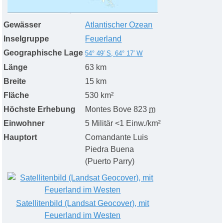
Gewässer
Atlantischer Ozean
Inselgruppe
Feuerland
Geographische Lage
54° 49′
S
,
64° 17′
W
Länge
63 km
Breite
15 km
Fläche
530 km²
Höchste Erhebung
Montes Bove
823
m
Einwohner
5 Militär
<1 Einw./km²
Hauptort
Comandante Luis
Piedra Buena
(Puerto Parry)
Satellitenbild (Landsat Geocover), mit
Feuerland im Westen