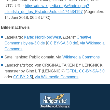
UTC. URL:
https://de.wikipedia.org/w/index.php?
title=Isla_de_los_Estados&oldid=174534197
(Abgerufen:
14. Juni 2018, 06:58 UTC)
Bildernachweis
Lagekarte:
Karte:
NordNordWest
, Lizenz:
Creative
Commons by-sa-3.0 de
[
CC BY-SA 3.0 de
],
via Wikimedia
Commons
Satellitenfoto: Public domain, via
Wikimedia Commons
Landschaftsfoto: von ORIGINAL TAKEN BY LENGNICK,
remaster by Gino L.T (LENGNICK) [
GFDL
,
CC-BY-SA-3.0
oder
CC BY 2.5
],
via Wikimedia Commons