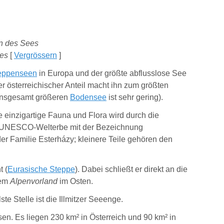
es
[
Vergrössern
]
eppenseen
in Europa und der größte abflusslose See
r österreichischer Anteil macht ihn zum größten
m insgesamt größeren
Bodensee
ist sehr gering).
e einzigartige Fauna und Flora wird durch die
m UNESCO-Welterbe mit der Bezeichnung
der Familie Esterházy; kleinere Teile gehören den
t (
Eurasische Steppe
). Dabei schließt er direkt an die
em
Alpenvorland
im Osten.
e Stelle ist die Illmitzer Seeenge.
sen. Es liegen 230 km² in Österreich und 90 km² in