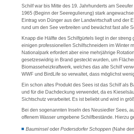
Schilf war bis Mitte des 19. Jahrhunderts am Seeufer
1965 (Beginn der Seeregulierung) stark angewachsen
Eintrag von Dünger aus der Landwirtschaft und der E
rund um den See verbreiten und bewächst fast alle 
Knapp die Hälfte des Schilfgürtels liegt in der stre
einigen professionellen Schilfschneidern im Winter m
Nationalpark erfordert aber eine mehrjährige Rotatio
gesetzeswidrig in Brand gesteckt wurden, um Flächen
Biomasseheizkraftwerk, welches das alte Schilf verw
WWF und BirdLife so verwaltet, dass möglichst wenig
Ein schon altes Produkt des Sees ist das Schilf als 
und für die Dachdeckung verwendet, da es Kieselsä
Sichtschutz verarbeitet. Es ist beliebt und wird in größ
Bei den sogenannten Inseln des Neusiedler Sees, au
offenem Wasser umgebene Schilfbestände. Hierzu g
Bauminsel
oder
Podersdorfer Schoppen
(Nahe dem