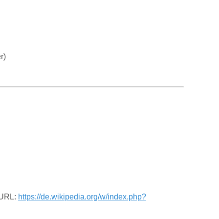
r)
. URL:
https://de.wikipedia.org/w/index.php?