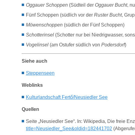
Oggauer Schoppen
(Südteil der
Oggauer Bucht
, n
Fünf Schoppen (südlich vor der
Ruster Bucht
, Grup
Möwenschoppen
(südlich der Fünf Schoppen)
Schotterinsel
(Schotter nur bei Niedrigwasser, sons
Vogelinsel
(am Ostufer südlich von
Podersdorf
)
Siehe auch
Steppenseen
Weblinks
Kulturlandschaft Fertő/Neusiedler See
Quellen
Seite „Neusiedler See“. In: Wikipedia, Die freie 
title=Neusiedler_See&oldid=182441702
(Abgerufe