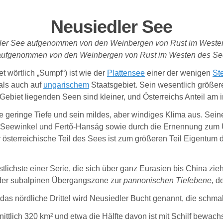
Neusiedler See
aufgenommen von den Weinbergen von Rust im Westen des Se
t wörtlich „Sumpf“) ist wie der
Plattensee
einer der wenigen
St
als auch auf
ungarischem
Staatsgebiet. Sein wesentlich größere
 Gebiet liegenden Seen sind kleiner, und Österreichs Anteil a
ne geringe Tiefe und sein mildes, aber windiges Klima aus. Sein
ee-Seewinkel und Fertő-Hanság sowie durch die Ernennung zu
 österreichische Teil des Sees ist zum größeren Teil Eigentum 
stlichste einer Serie, die sich über ganz Eurasien bis China zieh
n der subalpinen Übergangszone zur
pannonischen Tiefebene,
d
s nördliche Drittel wird Neusiedler Bucht genannt, die schmalst
ttlich 320 km² und etwa die Hälfte davon ist mit Schilf bewach