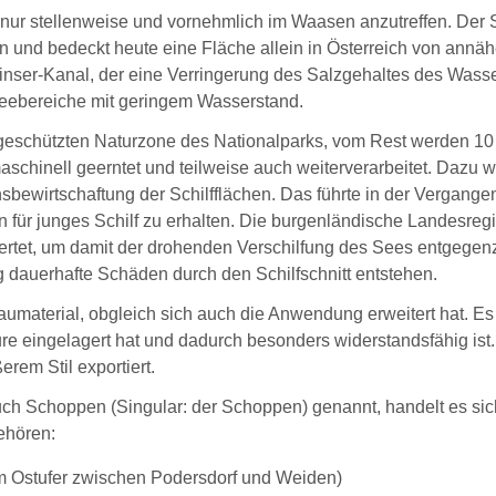
 nur stellenweise und vornehmlich im Waasen anzutreffen. Der Sc
 und bedeckt heute eine Fläche allein in Österreich von annäh
inser-Kanal, der eine Verringerung des Salzgehaltes des Wasse
Seebereiche mit geringem Wasserstand.
ng geschützten Naturzone des Nationalparks, vom Rest werden 10
aschinell geerntet und teilweise auch weiterverarbeitet. Dazu w
nsbewirtschaftung der Schilfflächen. Das führte in der Vergange
 für junges Schilf zu erhalten. Die burgenländische Landesreg
ertet, um damit der drohenden Verschilfung des Sees entgegen
 dauerhafte Schäden durch den Schilfschnitt entstehen.
Baumaterial, obgleich sich auch die Anwendung erweitert hat. Es 
ure eingelagert hat und dadurch besonders widerstandsfähig 
erem Stil exportiert.
ch Schoppen (Singular: der Schoppen) genannt, handelt es sic
ehören:
 Ostufer zwischen Podersdorf und Weiden)