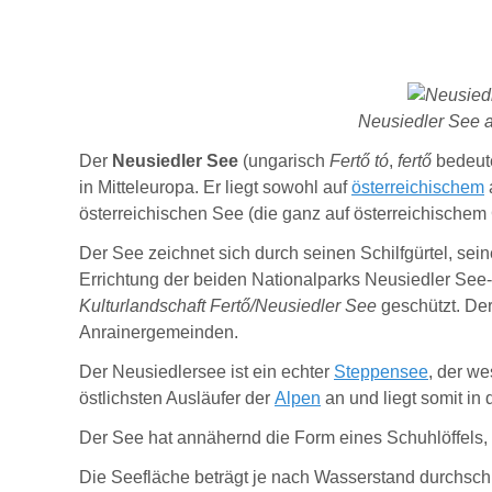
Neusiedler See 
Der
Neusiedler See
(
ungarisch
Fertő tó
,
fertő
bedeute
in Mitteleuropa. Er liegt sowohl auf
österreichischem
österreichischen See (die ganz auf österreichischem
Der See zeichnet sich durch seinen Schilfgürtel, sei
Errichtung der beiden Nationalparks Neusiedler S
Kulturlandschaft Fertő/Neusiedler See
geschützt. Der
Anrainergemeinden.
Der Neusiedlersee ist ein echter
Steppensee
, der we
östlichsten Ausläufer der
Alpen
an und liegt somit i
Der See hat annähernd die Form eines Schuhlöffels, da
Die Seefläche beträgt je nach Wasserstand durchschni