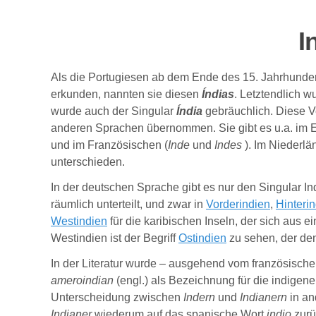
I
Als die Portugiesen ab dem Ende des 15. Jahrhunde
erkunden, nannten sie diesen
Índias
. Letztendlich 
wurde auch der Singular
Índia
gebräuchlich. Diese V
anderen Sprachen übernommen. Sie gibt es u.a. im E
und im Französischen (
Inde
und
Indes
).
Im Niederlä
unterschieden.
In der deutschen Sprache gibt es nur den Singular I
räumlich unterteilt, und zwar
in
Vorderindien
,
Hinteri
Westindien
für die karibischen Inseln, der sich aus e
Westindien ist der Begriff
Ostindien
zu sehen, der den
In der Literatur wurde – ausgehend vom
französisch
ameroindian
(engl.)
als Bezeichnung für die indigen
Unterscheidung zwischen
Indern
und
Indianern
in a
Indianer
wiederum auf das spanische Wort
indio
zurü