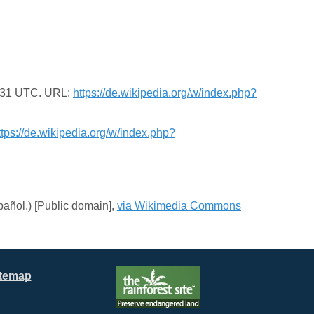
07:31 UTC. URL:
https://de.wikipedia.org/w/index.php?
ttps://de.wikipedia.org/w/index.php?
pañol.) [Public domain],
via Wikimedia Commons
itemap