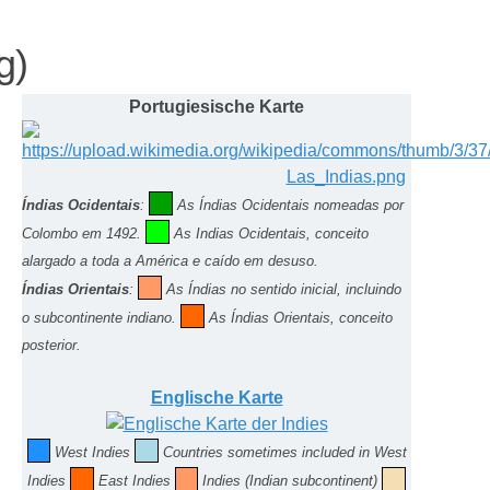
g)
Portugiesische Karte
Índias Ocidentais
:
As
Índias
Ocidentais nomeadas por
Colombo em 1492.
As Indias Ocidentais, conceito
alargado a toda a América e caído em desuso.
Índias Orientais
:
As
Índias
no sentido inicial, incluindo
o subcontinente indiano.
As Índias Orientais, conceito
posterior.
Englische Karte
West Indies
Countries sometimes included in West
Indies
East Indies
Indies (Indian subcontinent)