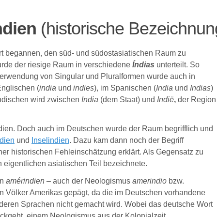
ndien
(historische Bezeichnun
rt begannen, den süd- und südostasiatischen Raum zu
wurde der riesige Raum in verschiedene
Índias
unterteilt. So
erwendung von Singular und Pluralformen wurde auch in
nglischen (
india
und
indies
), im Spanischen (
India
und
Indias
)
ndischen wird zwischen
India
(dem Staat) und
Indië
,
der Region
ndien. Doch auch im Deutschen wurde der Raum begrifflich und
ndien
und
Inselindien
. Dazu kam dann noch der Begriff
iner historischen Fehleinschätzung erklärt. Als Gegensatz zu
 eigentlichen asiatischen Teil bezeichnete.
en
amérindien
– auch der Neologismus
amerindio
bzw.
en Völker Amerikas gepägt, da die im Deutschen vorhandene
nderen Sprachen nicht gemacht wird. Wobei das deutsche Wort
ckgeht, einem Neologismus aus der Kolonialzeit.