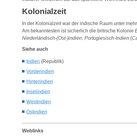
Kolonialzeit
In der Kolonialzeit war der indische Raum unter meh
Am bekanntesten ist sicherlich die britische Kolonie
B
Niederländisch-(Ost-)indien
,
Portugiesisch-Indien
(
Ca
Siehe auch
I
ndien
(Republik)
Vorderindien
Hinterindien
I
nselindien
W
estindien
O
stindien
Weblinks