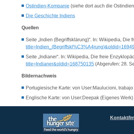
Ostindien-Kompanie
(siehe dort auch die Ostindi
Die Geschichte Indiens
Quellen
Seite „Indien (Begriffsklärung)“. In: Wikipedia, D
title=Indien_(Begriffskl%C3%A4rung)&oldid=1694
Seite „Indianer“. In: Wikipedia, Die freie Enzykl
title=Indianer&oldid=168750135
(Abgerufen: 28. S
Bildernachweis
Portugiesische Karte: von User:Maulucioni, trabajo
Englische Karte:
von User:Deepak (Eigenes Werk) 
Kontakt/I