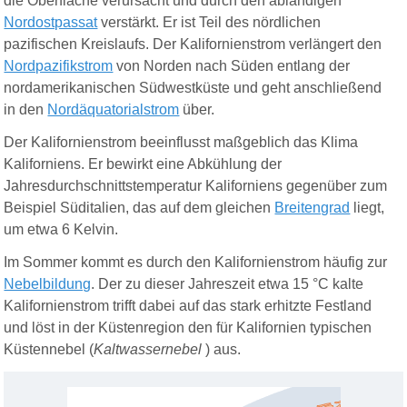
die Oberfläche verursacht und durch den ablandigen
Nordostpassat
verstärkt. Er ist Teil des nördlichen
pazifischen Kreislaufs. Der Kalifornienstrom verlängert den
Nordpazifikstrom
von Norden nach Süden entlang der
nordamerikanischen Südwestküste und geht anschließend
in den
Nordäquatorialstrom
über.
Der Kalifornienstrom beeinflusst maßgeblich das Klima
Kaliforniens. Er bewirkt eine Abkühlung der
Jahresdurchschnittstemperatur Kaliforniens gegenüber zum
Beispiel Süditalien, das auf dem gleichen
Breitengrad
liegt,
um etwa 6
Kelvin
.
Im Sommer kommt es durch den Kalifornienstrom häufig zur
Nebelbildung
. Der zu dieser Jahreszeit etwa 15 °C kalte
Kalifornienstrom trifft dabei auf das stark erhitzte Festland
und löst in der Küstenregion den für Kalifornien typischen
Küstennebel
(
Kaltwassernebel
)
aus.