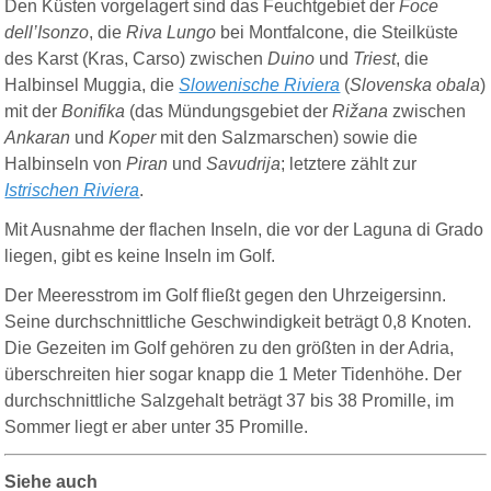
Den Küsten vorgelagert sind das Feuchtgebiet der
Foce
dell’Isonzo
, die
Riva Lungo
bei Montfalcone, die Steilküste
des Karst (Kras, Carso) zwischen
Duino
und
Triest
, die
Halbinsel Muggia, die
Slowenische Riviera
(
Slovenska obala
)
mit der
Bonifika
(das Mündungsgebiet der
Rižana
zwischen
Ankaran
und
Koper
mit den Salzmarschen) sowie die
Halbinseln von
Piran
und
Savudrija
; letztere zählt zur
Istrischen Riviera
.
Mit Ausnahme der flachen Inseln, die vor der Laguna di Grado
liegen, gibt es keine Inseln im Golf.
Der Meeresstrom im Golf fließt gegen den Uhrzeigersinn.
Seine durchschnittliche Geschwindigkeit beträgt 0,8 Knoten.
Die Gezeiten
im Golf gehören zu den größten in der Adria,
überschreiten hier sogar knapp die 1 Meter Tidenhöhe. Der
durchschnittliche Salzgehalt beträgt 37 bis 38 Promille, im
Sommer liegt er aber unter 35 Promille.
Siehe auch