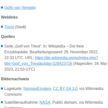
Golfs von Venedig
Weblinks
Triest
(Stadt)
Quellen
Seite „Golf von Triest“. In: Wikipedia – Die freie
Enzyklopädie. Bearbeitungsstand: 29. November 2022,
22:33 UTC. URL:
https://de.wikipedia.org/w/index.php?
title=Golf_von_Triest&oldid=228423726
(Abgerufen: 18. Mai
2023, 21:53 UTC)
Bildernachweis
Lagekarte:
NormanEinstein
,
CC BY-SA 3.0
, via Wikimedia
Commons
Satellitenaufnahme:
NASA
, Public domain, via Wikimedia