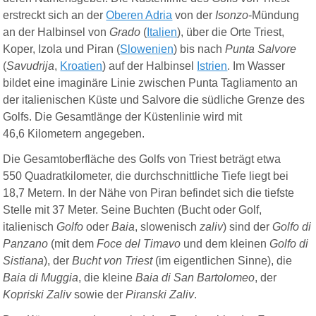
erstreckt sich an der
Oberen Adria
von der
Isonzo
-Mündung
an der Halbinsel von
Grado
(
Italien
), über die Orte Triest,
Koper, Izola und Piran (
Slowenien
) bis nach
Punta Salvore
(
Savudrija
,
Kroatien
) auf der Halbinsel
Istrien
. Im Wasser
bildet eine imaginäre Linie zwischen Punta Tagliamento an
der italienischen Küste und Salvore die südliche Grenze des
Golfs. Die Gesamtlänge der Küstenlinie wird mit
46,6 Kilometern angegeben.
Die Gesamtoberfläche des Golfs von Triest beträgt etwa
550 Quadratkilometer, die durchschnittliche Tiefe liegt bei
18,7 Metern. In der Nähe von Piran befindet sich die tiefste
Stelle mit 37 Meter. Seine Buchten (Bucht oder Golf,
italienisch
Golfo
oder
Baia
, slowenisch
zaliv
) sind der
Golfo di
Panzano
(mit dem
Foce del Timavo
und dem kleinen
Golfo di
Sistiana
), der
Bucht von Triest
(im eigentlichen Sinne), die
Baia di Muggia
, die kleine
Baia di San Bartolomeo
, der
Kopriski Zaliv
sowie der
Piranski Zaliv
.