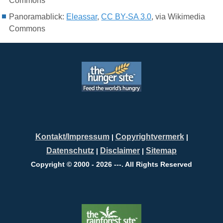
Commons
Panoramablick:
Eleassar
,
CC BY-SA 3.0
, via Wikimedia
Commons
Kontakt/Impressum
Copyrightvermerk
|
|
Datenschutz
Disclaimer
Sitemap
|
|
Copyright © 2000 - 2026 ---. All Rights Reserved