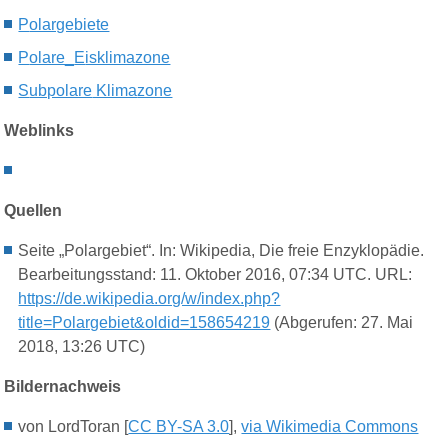
P
olargebiete
P
olare_
E
isklimazone
S
ubpolare
Klima
zone
Weblinks
Quellen
Seite „Polargebiet“. In: Wikipedia, Die freie Enzyklopädie.
Bearbeitungsstand: 11. Oktober 2016, 07:34 UTC. URL:
https://de.wikipedia.org/w/index.php?
title=Polargebiet&oldid=158654219
(Abgerufen: 27. Mai
2018, 13:26 UTC)
Bildernachweis
von LordToran [
CC BY-SA 3.0
],
via Wikimedia Commons