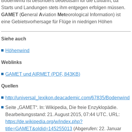
Bodenwind
ist besonders bedeutsam für die Luftfahrt, da
Starts und Landungen stets ihm entgegen erfolgen müssen.
GAMET
(
G
eneral
A
viation
Met
eorological Information) ist
eine Gebietsvorhersage für Flüge in niedrigen Höhen
Siehe auch
Hö
henwind
Weblinks
GAMET und AIRMET (PDF, 843KB)
Quellen
http://universal_lexikon.deacademic.com/67835/Bodenwind
Seite „GAMET“. In: Wikipedia, Die freie Enzyklopädie.
Bearbeitungsstand: 21. August 2015, 07:44 UTC. URL:
https://de.wikipedia.org/w/index.php?
title=GAMET&oldid=145255013
(Abgerufen: 22. Januar