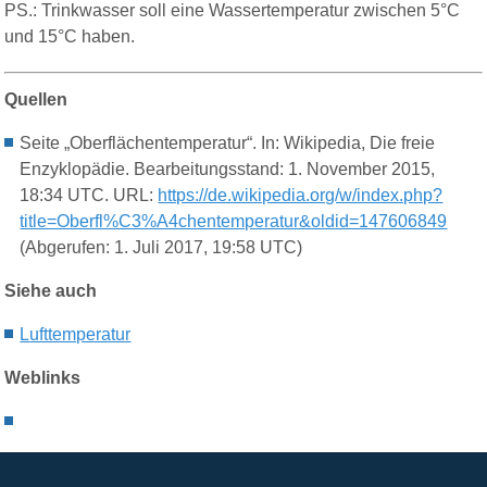
PS.: Trinkwasser
soll eine Wassertemperatur zwischen 5°C
und 15°C haben.
Quellen
Seite „Oberflächentemperatur“. In: Wikipedia, Die freie
Enzyklopädie. Bearbeitungsstand: 1. November 2015,
18:34 UTC. URL:
https://de.wikipedia.org/w/index.php?
title=Oberfl%C3%A4chentemperatur&oldid=147606849
(Abgerufen: 1. Juli 2017, 19:58 UTC)
Siehe auch
L
ufttemperatur
Weblinks