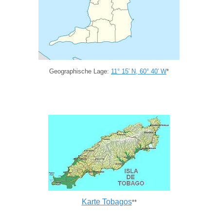
Geographische Lage:
11° 15′
N
,
60° 40′
W
*
Karte Tobagos
**