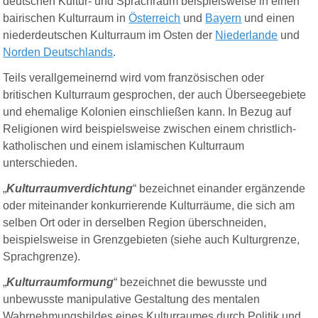
deutschen Kultur- und Sprachraum beispielsweise in einen
b
airische
n
Kulturraum in
Österreich
und
Bayern
und einen
n
iederdeutsche
n
Kulturraum im Osten der
Niederlande
und
Norden Deutschlands
.
Teils verallgemeinernd wird vom französischen oder
britischen Kulturraum gesprochen, der auch Überseegebiete
und ehemalige Kolonien einschließen kann. In Bezug auf
Religionen wird beispielsweise zwischen einem christlich-
katholischen und einem islamischen Kulturraum
unterschieden.
„
Kulturraumverdichtung
“ bezeichnet einander ergänzende
oder miteinander konkurrierende Kulturräume, die sich am
selben Ort oder in derselben Region überschneiden,
beispielsweise in Grenzgebieten (siehe auch Kulturgrenze,
Sprachgrenze).
„
Kulturraumformung
“ bezeichnet die bewusste und
unbewusste manipulative Gestaltung des mentalen
Wahrnehmungsbildes eines Kulturraumes durch Politik und