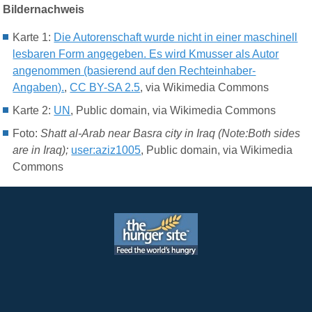
Bildernachweis
Karte 1:
Die Autorenschaft wurde nicht in einer maschinell
lesbaren Form angegeben. Es wird Kmusser als Autor
angenommen (basierend auf den Rechteinhaber-
Angaben).
,
CC BY-SA 2.5
, via Wikimedia Commons
Karte 2:
UN
, Public domain, via Wikimedia Commons
Foto:
Shatt al-Arab near Basra city in Iraq (Note:Both sides
are in Iraq);
user:aziz1005
, Public domain, via Wikimedia
Commons