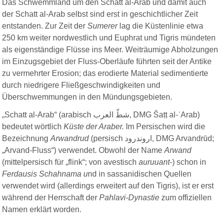
Das Schwemmland um den Schatt al-Arab und damit auch
der Schatt al-Arab selbst sind erst in geschichtlicher Zeit
entstanden. Zur Zeit der
Sumerer
lag die Küstenlinie etwa
250 km weiter nordwestlich und Euphrat und Tigris mündeten
als eigenständige Flüsse ins Meer. Weiträumige Abholzungen
im Einzugsgebiet der Fluss-Oberläufe führten seit der Antike
zu vermehrter Erosion; das erodierte Material sedimentierte
durch niedrigere Fließgeschwindigkeiten und
Überschwemmungen in den Mündungsgebieten.
„Schatt al-Arab“ (arabisch شطّ العرب, DMG Šaṭṭ al-ʿArab)
bedeutet wörtlich
Küste der Araber.
Im Persischen wird die
Bezeichnung
Arwandrud
(persisch اروندرود, DMG Arvandrūd;
„Arvand-Fluss“) verwendet. Obwohl der Name
Arwand
(mittelpersisch für „flink“; von avestisch
auruuant
-) schon in
Ferdausis Schahnama u
nd in sassanidischen Quellen
verwendet wird (allerdings erweitert auf den Tigris), ist er erst
während der Herrschaft der
Pahlavi-Dynastie
zum offiziellen
Namen erklärt worden.