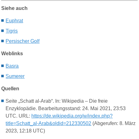
Siehe auch
Euphrat
Tigris
Persischer Golf
Weblinks
Basra
Sumerer
Quellen
Seite „Schatt al-Arab“. In: Wikipedia – Die freie
Enzyklopädie. Bearbeitungsstand: 24. Mai 2021, 23:53
UTC. URL:
https://de.wikipedia.org/w/index.php?
title=Schatt_al-Arab&oldid=212330502
(Abgerufen: 8. März
2023, 12:18 UTC)