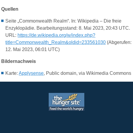
Quellen
Seite „Commonwealth Realm“. In: Wikipedia – Die freie
Enzyklopädie. Bearbeitungsstand: 8. Mai 2023, 20:43 UTC.
URL:
https://de.wikipedia.org/w/index.php?
title=Commonwealth_Realm&oldid=233561030
(Abgerufen:
12. Mai 2023, 06:01 UTC)
Bildernachweis
Karte:
Applysense
, Public domain, via Wikimedia Commons