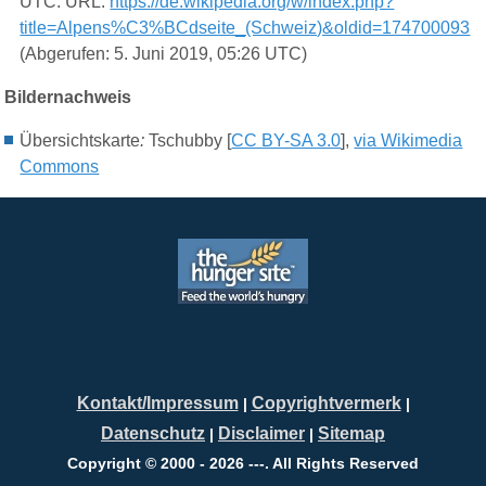
UTC. URL:
https://de.wikipedia.org/w/index.php?
title=Alpens%C3%BCdseite_(Schweiz)&oldid=174700093
(Abgerufen: 5. Juni 2019, 05:26 UTC)
Bildernachweis
Übersichtskarte
:
Tschubby [
CC BY-SA 3.0
],
via Wikimedia
Commons
Kontakt/Impressum
Copyrightvermerk
|
|
Datenschutz
Disclaimer
Sitemap
|
|
Copyright © 2000 - 2026 ---. All Rights Reserved