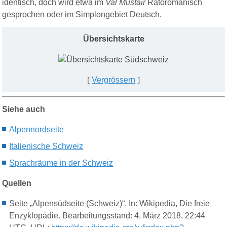
identisch, doch wird etwa im
Val Müstair
Rätoromanisch
gesprochen oder im Simplongebiet Deutsch.
Übersichtskarte
[
Vergrössern
]
Siehe auch
A
lpennordseite
I
talienische
S
chweiz
S
prachr
äu
me
in der Schweiz
Quellen
Seite „Alpensüdseite (Schweiz)“. In: Wikipedia, Die freie
Enzyklopädie. Bearbeitungsstand: 4. März 2018, 22:44