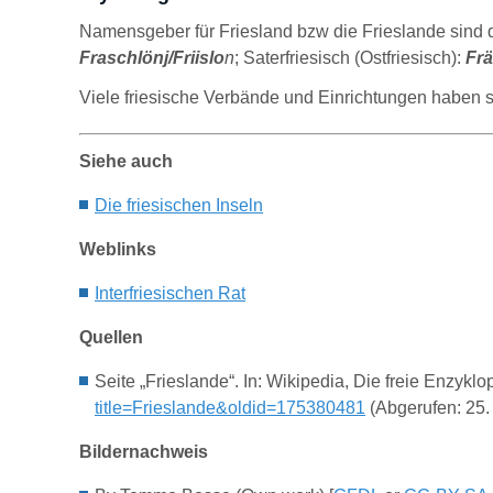
Namensgeber
für Friesland bzw die Frieslande
sind 
Fraschlönj/Friislo
n
; Saterfriesisch (Ostfriesisch):
Frä
Viele friesische Verbände und Einrichtungen haben 
Siehe auch
Die
friesische
n I
nseln
Weblinks
Interfriesischen Rat
Quellen
Seite „Frieslande“. In: Wikipedia, Die freie Enzy
title=Frieslande&oldid=175380481
(Abgerufen: 25.
Bildernachweis