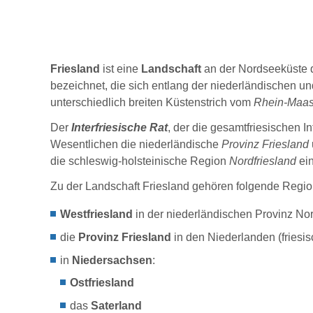
Friesland
ist eine
Landschaft
an der Nordseeküste 
bezeichnet, die sich entlang der niederländischen 
unterschiedlich breiten Küstenstrich vom
Rhein-Maas
Der
Interfriesische Rat
, der die gesamtfriesischen In
Wesentlichen die niederländische
Provinz Friesland
die schleswig-holsteinische Region
Nordfriesland
ein
Zu d
e
r Landschaft Friesland gehören folgende Regi
Westfriesland
in der niederländischen Provinz No
die
Provinz
Friesland
in den Niederlanden (friesi
in
Niedersachsen
:
Ostfriesland
das
Saterland