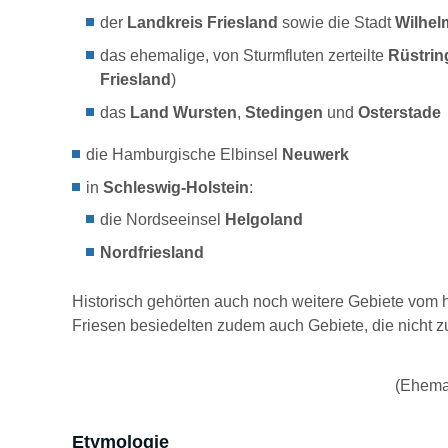
der
Landkreis
Friesland
sowie die Stadt
Wilhe
das ehemalige, von Sturmfluten zerteilte
Rüstrin
Friesland
)
das
Land Wursten
,
Stedingen
und
Osterstade
die Hamburgische Elbinsel
Neuwerk
in
Schleswig-Holstein
:
die Nordseeinsel
Helgoland
Nordfriesland
Historisch gehörten auch noch weitere Gebiete vom 
Friesen besiedelten zudem auch Gebiete, die nicht z
(Ehemal
Etymologie