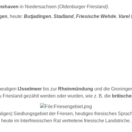
lmshaven
in Niedersachsen
(Oldenburger Friesland)
.
gen
, heute:
Butjadingen
,
Stadland
,
Friesische Wehde
,
Varel
(
heutigen
IJsselmeer
bis zur
Rheinmündung
und die Groninge
u Friesland gezählt werden oder wurden, wie z. B. die
britische
iges) Siedlungsgebiet der Friesen, heutiges friesisches Sprac
heute im Interfriesischen Rat vertretene friesische Landstriche.