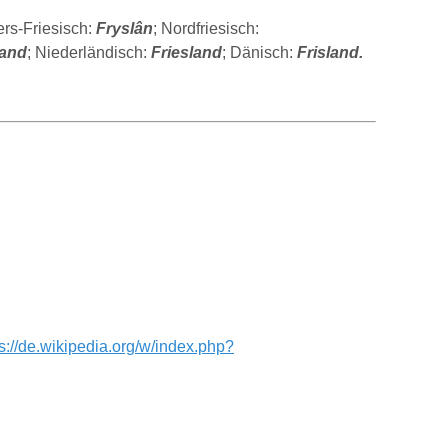
rs-Friesisch:
Fryslân
; Nordfriesisch:
aand
; Niederländisch:
Friesland
; Dänisch:
Frisland
.
ps://de.wikipedia.org/w/index.php?