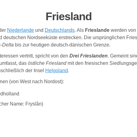
Friesland
der
Niederlande
und
Deutschlands
. Als
Frieslande
werden von a
und deutschen Nordseeküste erstrecken. Die ursprünglichen Fri
-Delta
bis zur heutigen deutsch-dänischen Grenze.
teressen vertritt, spricht von den
Drei Frieslanden
. Gemeint si
umfasst, das
östliche Friesland
mit den friesischen Siedlungs
schließlich der Insel
Helgoland
.
onen (von West nach Nordost):
rdholland
scher Name: Fryslân)