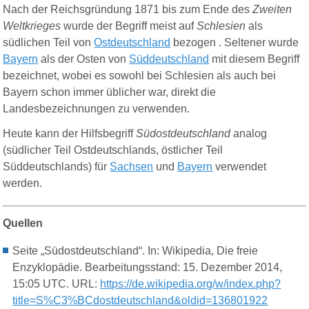
Nach der Reichsgründung 1871 bis zum Ende des
Zweiten
Weltkrieges
wurde der Begriff meist auf
Schlesien
als
südlichen Teil von
Ostdeutschland
bezogen . Seltener wurde
Bayern
als der Osten von
Süddeutschland
mit diesem Begriff
bezeichnet, wobei es sowohl bei Schlesien als auch bei
Bayern schon immer üblicher war, direkt die
Landesbezeichnungen zu verwenden.
Heute kann der Hilfsbegriff
Südostdeutschland
analog
(südlicher Teil Ostdeutschlands, östlicher Teil
Süddeutschlands) für
Sachsen
und
Bayern
verwendet
werden.
Quellen
Seite „Südostdeutschland“. In: Wikipedia, Die freie
Enzyklopädie. Bearbeitungsstand: 15. Dezember 2014,
15:05 UTC. URL:
https://de.wikipedia.org/w/index.php?
title=S%C3%BCdostdeutschland&oldid=136801922