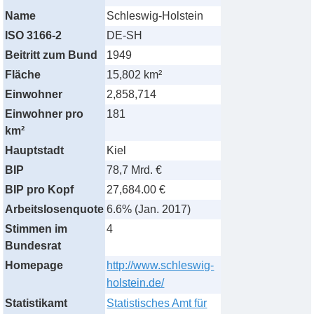
Name
Schleswig-Holstein
ISO 3166-2
DE-SH
Beitritt zum Bund
1949
Fläche
15,802 km²
Einwohner
2,858,714
Einwohner pro
181
km²
Hauptstadt
Kiel
BIP
78,7 Mrd. €
BIP pro Kopf
27,684.00 €
Arbeitslosenquote
6.6% (Jan. 2017)
Stimmen im
4
Bundesrat
Homepage
http://www.schleswig-
holstein.de/
Statistikamt
Statistisches Amt für