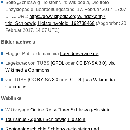
Seite „Schleswig-Holstein“. In: Wikipedia, Die freie
Enzyklopädie. Bearbeitungsstand: 17. Februar 2017, 17:07
UTC. URL:
https://de.wikipedia.org/w/index.php?
title=Schleswig-Holstein&oldid=162739468
(Abgerufen: 20.
Februar 2017, 14:07 UTC)
Bildernachweis
Flagge: Public domain via
Laenderservice.de
Lagekarte: von TUBS [
GFDL
oder
CC BY-SA 3.0
],
via
Wikimedia Commons
von TUBS [
CC BY-SA 3.0
oder
GFDL
],
via Wikimedia
Commons
Weblinks
Wikivoyage
Online Reiseführer Schleswig-Holstein
Tourismus-Agentur Schleswig-Holstein
Regionalgeschichte Schleswig-Holsteins und