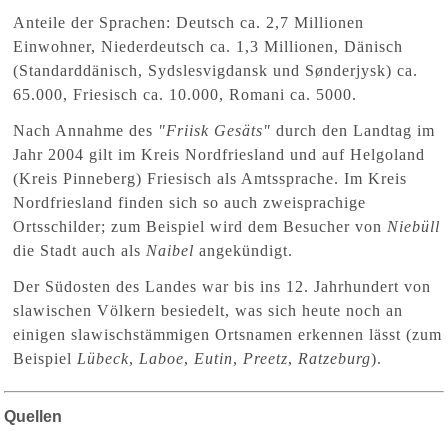
Anteile der Sprachen: Deutsch ca. 2,7 Millionen
Einwohner, Niederdeutsch ca. 1,3 Millionen, Dänisch
(Standarddänisch, Sydslesvigdansk und Sønderjysk) ca.
65.000, Friesisch ca. 10.000, Romani ca. 5000.
Nach Annahme des
"Friisk Gesäts"
durch den Landtag im
Jahr 2004 gilt im Kreis Nordfriesland und auf Helgoland
(Kreis Pinneberg) Friesisch als Amtssprache. Im Kreis
Nordfriesland finden sich so auch zweisprachige
Ortsschilder; zum Beispiel wird dem Besucher von
Niebüll
die Stadt auch als
Naibel
angekündigt.
Der Südosten des Landes war bis ins 12. Jahrhundert von
slawischen Völkern besiedelt, was sich heute noch an
einigen slawischstämmigen Ortsnamen erkennen lässt (zum
Beispiel
Lübeck
,
Laboe
,
Eutin
,
Preetz
,
Ratzeburg
).
Quellen