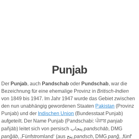
Punjab
Der
Punjab
, auch
Pandschab
oder
Pundschab
, war die
Bezeichnung für eine ehemalige Provinz in
Britisch-Indien
von 1849 bis 1947. Im Jahr 1947 wurde das Gebiet zwischen
den nun unabhängig gewordenen Staaten
Pakistan
(Provinz
Punjab) und der
Indischen Union
(Bundesstaat Punjab)
aufgeteilt. Der Name Punjab (Pandschabi:
ਪੰਜਾਬ
panjab
pañjāb) leitet sich von persisch
پنجاب
pandschāb
, DMG
panǧāb
, ‚Fünfstromland‘ (aus
پنج
pandsch
, DMG
panǧ
, ‚fünf‘