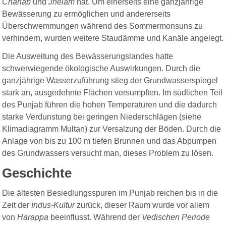
Chanab
und
Jhelam
hat. Um einerseits eine ganzjährige
Bewässerung zu ermöglichen und andererseits
Überschwemmungen während des Sommermonsuns zu
verhindern, wurden weitere Staudämme und Kanäle angelegt.
Die Ausweitung des Bewässerungslandes hatte
schwerwiegende ökologische Auswirkungen. Durch die
ganzjährige Wasserzuführung stieg der Grundwasserspiegel
stark an, ausgedehnte Flächen versumpften. Im südlichen Teil
des Punjab führen die hohen Temperaturen und die dadurch
starke Verdunstung bei geringen Niederschlägen (siehe
Klimadiagramm Multan) zur Versalzung der Böden. Durch die
Anlage von bis zu 100 m tiefen Brunnen und das Abpumpen
des Grundwassers versucht man, dieses Problem zu lösen.
Geschichte
Die ältesten Besiedlungsspuren im Punjab reichen bis in die
Zeit der
Indus-Kultur
zurück, dieser Raum wurde vor allem
von
Harappa
beeinflusst. Während der
Vedischen Periode