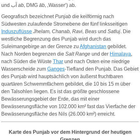
und
آب
ab
, DMG
āb
, ‚Wasser‘) ab.
Geografisch bezeichnet
Punjab
die keilförmig nach
Südwesten zulaufende Stromebene der fünf linksseitigen
Induszuflüsse
Jhelam, Chanab, Ravi, Beas
und
Satluj
. Die
westliche Begrenzung des Punjab wird durch das
Suleimangebirge an der Grenze zu
Afghanistan
gebildet.
Nach Norden begrenzen die
Salt Range
und der
Himalaya
,
nach Süden die Wüste
Thar
und nach Osten eine niedrige
Wasserscheide zum
Ganges
-Tiefland den Punjab. Das Gebiet
des Punjab wird hauptsächlich von äußerst fruchtbaren
quartären Schwemmfächern gebildet, die 10 bis 15 m über
den Talsohlen liegen. Es ist das größte geschlossene
Bewässerungsgebiet der Erde, das mit einer
Bewässerungsfläche von 102.000 km² fast das Vierfache der
Bewässerungsfläche des Nils (26.000 km²) erreicht.
Karte des Punjab vor dem Hintergrund der heutigen
Grenzen