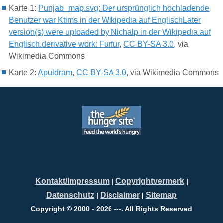
Karte 1:
Punjab_map.svg: Der ursprünglich hochladende
Benutzer war Ktims in der Wikipedia auf EnglischLater
version(s) were uploaded by Nichalp in der Wikipedia auf
Englisch.derivative work: Furfur
,
CC BY-SA 3.0
, via
Wikimedia Commons
Karte 2:
Apuldram
,
CC BY-SA 3.0
, via Wikimedia Commons
Kontakt/Impressum
Copyrightvermerk
|
|
Datenschutz
Disclaimer
Sitemap
|
|
Copyright © 2000 - 2026 ---. All Rights Reserved