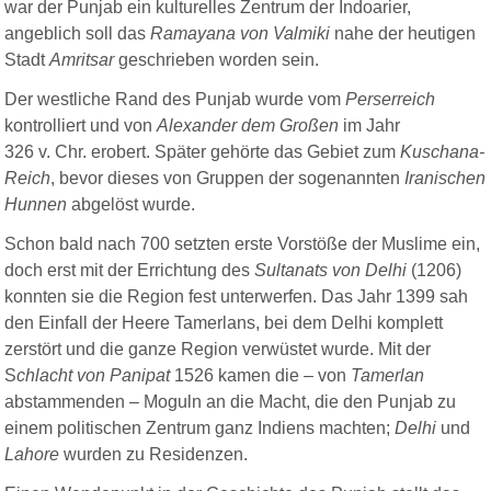
war der Punjab ein kulturelles Zentrum der Indoarier,
angeblich soll das
Ramayana von Valmiki
nahe der heutigen
Stadt
Amritsar
geschrieben worden sein.
Der westliche Rand des Punjab wurde vom
Perserreich
kontrolliert und von
Alexander dem Großen
im Jahr
326 v. Chr. erobert. Später gehörte das Gebiet zum
Kuschana-
Reich
, bevor dieses von Gruppen der sogenannten
Iranischen
Hunnen
abgelöst wurde.
Schon bald nach 700 setzten erste Vorstöße der Muslime ein,
doch erst mit der Errichtung des
Sultanats von Delhi
(1206)
konnten sie die Region fest unterwerfen. Das Jahr 1399 sah
den Einfall der Heere Tamerlans, bei dem Delhi komplett
zerstört und die ganze Region verwüstet wurde. Mit der
S
chlacht von Panipat
1526 kamen die – von
Tamerlan
abstammenden – Moguln an die Macht, die den Punjab zu
einem politischen Zentrum ganz Indiens machten;
Delhi
und
Lahore
wurden zu Residenzen.