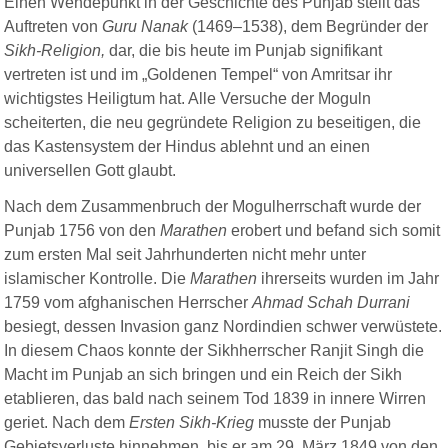
Einen Wendepunkt in der Geschichte des Punjab stellt das
Auftreten von
Guru Nanak
(1469–1538), dem Begründer der
Sikh-Religion,
dar, die bis heute im Punjab signifikant
vertreten ist und im „Goldenen Tempel“ von Amritsar ihr
wichtigstes Heiligtum hat. Alle Versuche der Moguln
scheiterten, die neu gegründete Religion zu beseitigen, die
das Kastensystem der Hindus ablehnt und an einen
universellen Gott glaubt.
Nach dem Zusammenbruch der Mogulherrschaft wurde der
Punjab 1756 von den
Marathen
erobert und befand sich somit
zum ersten Mal seit Jahrhunderten nicht mehr unter
islamischer Kontrolle. Die
Marathen
ihrerseits wurden im Jahr
1759 vom afghanischen Herrscher
Ahmad Schah Durrani
besiegt, dessen Invasion ganz Nordindien schwer verwüstete.
In diesem Chaos konnte der Sikhherrscher Ranjit Singh die
Macht im Punjab an sich bringen und ein Reich der Sikh
etablieren, das bald nach seinem Tod 1839 in innere Wirren
geriet. Nach dem
Ersten Sikh-Krieg
musste der Punjab
Gebietsverluste hinnehmen, bis er am 29. März 1849 von den