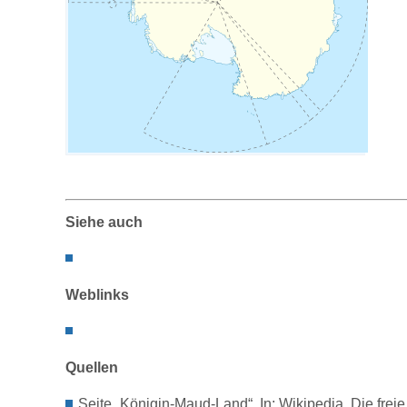
Siehe auch
Weblinks
Quellen
Seite „Königin-Maud-Land“. In: Wikipedia, Die fre