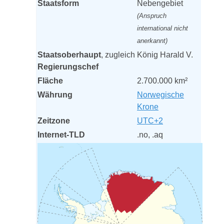
Staatsform
Nebengebiet
(Anspruch
international nicht
anerkannt)
Staatsoberhaupt
, zugleich
König Harald V.
Regierungschef
Fläche
2.700.000 km²
Währung
Norwegische
Krone
Zeitzone
UTC+2
Internet-TLD
.no, .aq