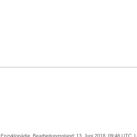
ie Enzyklopädie. Bearbeitungsstand: 13. Juni 2018, 09:46 UTC.