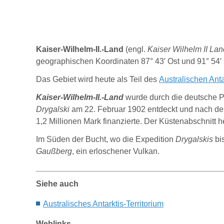
Kaiser-Wilhelm-II.-Land
(engl.
Kaiser Wilhelm II Lan
geographischen Koordinaten 87° 43′ Ost und 91° 54′
Das Gebiet wird heute als Teil des
A
ustralische
n A
nta
Kaiser-Wilhelm-II.-Land
wurde durch die deutsche P
Drygalski
am 22. Februar 1902 entdeckt und nach d
1,2 Millionen Mark finanzierte. Der Küstenabschnitt h
Im Süden der Bucht, wo die Expedition
Drygalskis
bis
Gaußberg
, ein erloschener Vulkan.
Siehe auch
A
ustralisches
A
ntarktis-
T
erritorium
Weblinks