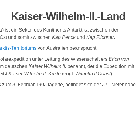
Kaiser-Wilhelm-II.-Land
d
)
ist ein Sektor des Kontinents Antarktika zwischen den
 Ost und somit zwischen
Kap Penck
und
Kap Filchner
.
rktis-
T
erritoriu
ms
von Australien beansprucht.
olarexpedition unter Leitung des Wissenschaftlers
Erich von
em deutschen
Kaiser Wilhelm II.
benannt, der die Expedition mit
eißt
Kaiser-Wilhelm-II.-Küste
(
engl
.
Wilhelm II Coast
)
.
 zum 8. Februar 1903 lagerte, befindet sich der 371 Meter hohe