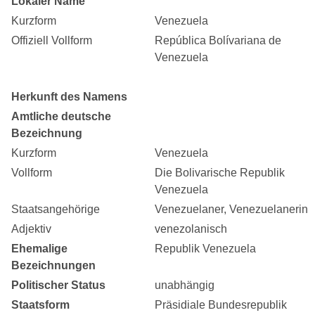
Lokaler Name
Kurzform
Venezuela
Offiziell Vollform
República Bolívariana de
Venezuela
Herkunft des Namens
Amtliche deutsche
Bezeichnung
Kurzform
Venezuela
Vollform
Die Bolivarische Republik
Venezuela
Staatsangehörige
Venezuelaner, Venezuelanerin
Adjektiv
venezolanisch
Ehemalige
Republik Venezuela
Bezeichnungen
Politischer Status
unabhängig
Staatsform
Präsidiale Bundesrepublik