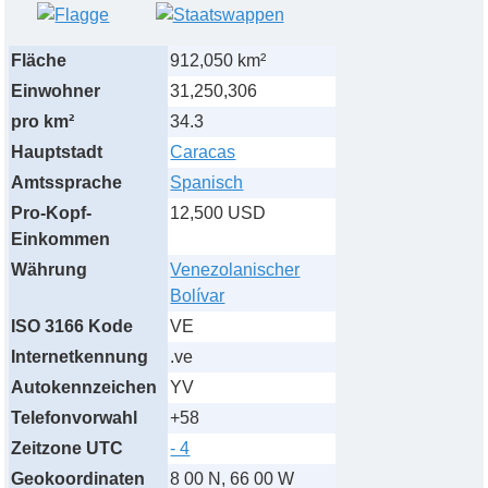
Fläche
912,050 km²
Einwohner
31,250,306
pro km²
34.3
Hauptstadt
Caracas
Amtssprache
Spanisch
Pro-Kopf-
12,500 USD
Einkommen
Währung
Venezolanischer
Bolívar
ISO 3166 Kode
VE
Internetkennung
.ve
Autokennzeichen
YV
Telefonvorwahl
+58
Zeitzone UTC
- 4
Geokoordinaten
8 00 N, 66 00 W