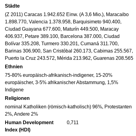
Städte
(Z 2011) Caracas 1.942.652 Einw. (A 3,6 Mio.), Maracaibo
1.898.770, Valencia 1.378.958, Barquisimeto 940.400,
Ciudad Guayana 677.600, Maturín 449.500, Maracay
406.937, Petare 389.100, Barcelona 387.000, Ciudad
Bolívar 335.208, Turmero 330.201, Cumaná 311.700,
Barinas 306.900, San Cristóbal 260.173, Cabimas 255.567,
Puerto la Cruz 243.572, Mérida 213.962, Guarenas 208.565
Ethnien
75-80% europäisch-afrikanisch-indigener, 15-20%
europäischer, 3-5% afrikanischer Abstammung, 1,5%
Indigene
Religionen
nominal Katholiken (römisch-katholisch) 96%, Protestanten
2%, Andere 2%
Human Development
0,711
Index (HDI)