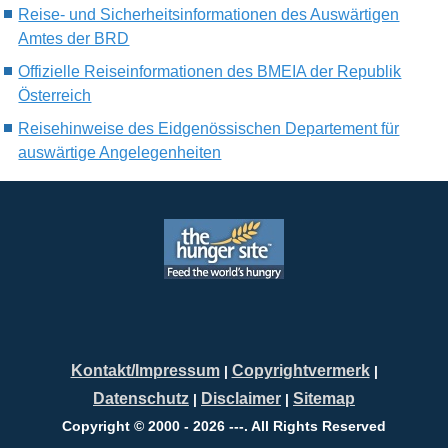
Reise- und Sicherheitsinformationen des Auswärtigen
Amtes der BRD
Offizielle Reiseinformationen des BMEIA der Republik
Österreich
Reisehinweise des Eidgenössischen Departement für
auswärtige Angelegenheiten
Kontakt/Impressum
Copyrightvermerk
|
|
Datenschutz
Disclaimer
Sitemap
|
|
Copyright © 2000 - 2026 ---. All Rights Reserved