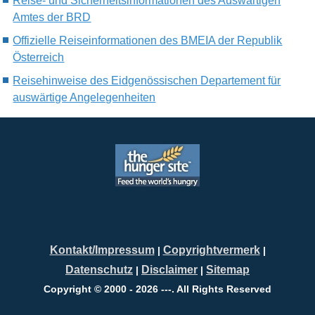
Reise- und Sicherheitsinformationen des Auswärtigen
Amtes der BRD
Offizielle Reiseinformationen des BMEIA der Republik
Österreich
Reisehinweise des Eidgenössischen Departement für
auswärtige Angelegenheiten
Kontakt/Impressum
Copyrightvermerk
|
|
Datenschutz
Disclaimer
Sitemap
|
|
Copyright © 2000 - 2026 ---. All Rights Reserved