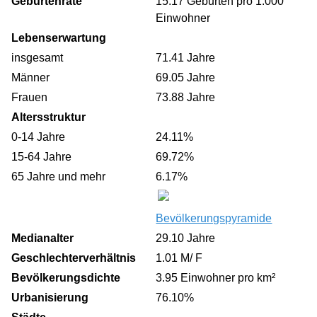
Geburtenrate
15.17 Geburten pro 1.000
Einwohner
Lebenserwartung
insgesamt
71.41 Jahre
Männer
69.05 Jahre
Frauen
73.88 Jahre
Altersstruktur
0-14 Jahre
24.11%
15-64 Jahre
69.72%
65 Jahre und mehr
6.17%
Bevölkerungspyramide
Medianalter
29.10 Jahre
Geschlechterverhältnis
1.01 M/ F
Bevölkerungsdichte
3.95 Einwohner pro km²
Urbanisierung
76.10%