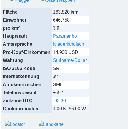
Fläche
163,820 km²
Einwohner
646,758
pro km²
3.9
Hauptstadt
Paramaribo
Amtssprache
Niederländisch
Pro-Kopf-Einkommen
14,900 USD
Währung
Suriname-Dollar
ISO 3166 Kode
SR
Internetkennung
.sr
Autokennzeichen
SME
Telefonvorwahl
+597
Zeitzone UTC
-03:30
Geokoordinaten
4 00 N, 56 00 W