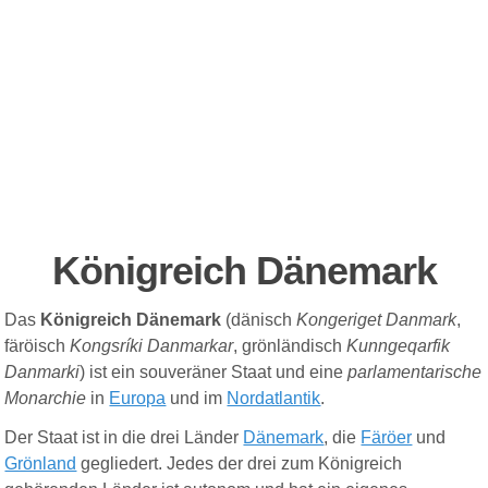
Königreich Dänemark
Das
Königreich Dänemark
(dänisch
Kongeriget Danmark
,
färöisch
Kongsríki Danmarkar
,
grönländisch
Kunngeqarfik
Danmarki
) ist ein souveräner Staat und eine
parlamentarische
Monarchie
in
Europa
und im
Nordatlantik
.
Der Staat ist in die drei Länder
Dänemark
, die
Färöer
und
Grönland
gegliedert. Jedes der drei zum Königreich