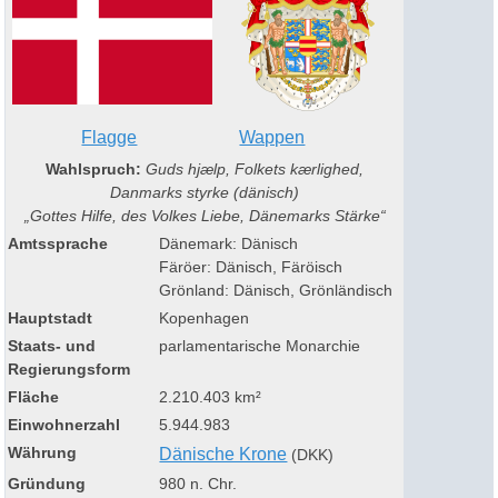
Flagge
Wappen
Wahlspruch:
Guds hjælp, Folkets kærlighed,
Danmarks styrke
(dänisch)
„Gottes Hilfe, des Volkes Liebe, Dänemarks Stärke“
Amtssprache
Dänemark: Dänisch
Färöer: Dänisch, Färöisch
Grönland: Dänisch, Grönländisch
Hauptstadt
Kopenhagen
Staats- und
parlamentarische Monarchie
Regierungsform
Fläche
2.210.403 km²
Einwohnerzahl
5.944.983
Währung
Dänische Krone
(DKK)
Gründung
980 n. Chr.