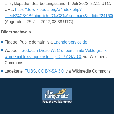
Enzyklopädie. Bearbeitungsstand: 1. Juli 2022, 22:11 UTC.
URL:
https://de.wikipedia.org/w/index.php?
title=K%C3%B6nigreich_D%C3%A4nemark&oldid=224160
(Abgerufen: 25. Juli 2022, 08:38 UTC)
Bildernachweis
Flagge: Public domain. via
Laenderservice.de
Wappen:
Sodacan Diese W3C-unbestimmte Vektorgrafik
wurde mit Inkscape erstellt.
,
CC BY-SA 3.0
, via Wikimedia
Commons
Lagekarte:
TUBS
,
CC BY-SA 3.0
, via Wikimedia Commons