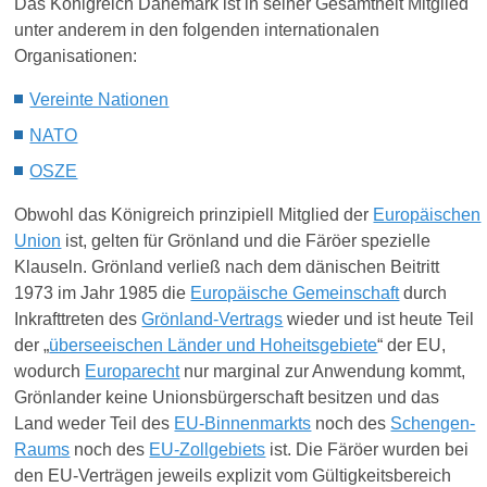
Das Königreich Dänemark ist in seiner Gesamtheit Mitglied
unter anderem in den folgenden internationalen
Organisationen:
Vereinte Nationen
NATO
OSZE
Obwohl das Königreich prinzipiell Mitglied der
Europäischen
Union
ist, gelten für Grönland und die Färöer spezielle
Klauseln. Grönland verließ nach dem dänischen Beitritt
1973 im Jahr 1985 die
Europäische Gemeinschaft
durch
Inkrafttreten des
Grönland-Vertrags
wieder und ist heute Teil
der „
überseeischen Länder und Hoheitsgebiete
“ der EU,
wodurch
Europarecht
nur marginal zur Anwendung kommt,
Grönlander keine Unionsbürgerschaft besitzen und das
Land weder Teil des
EU-Binnenmarkts
noch des
Schengen-
Raums
noch des
EU-Zollgebiets
ist. Die Färöer wurden bei
den EU-Verträgen jeweils explizit vom Gültigkeitsbereich