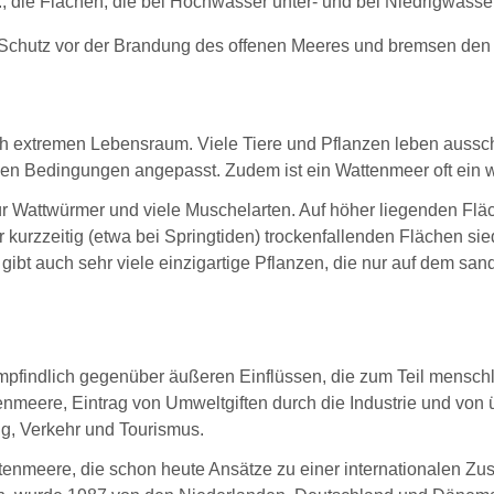
.h., die Flächen, die bei Hochwasser unter- und bei Niedrigwass
n Schutz vor der Brandung des offenen Meeres und bremsen den
uch extremen Lebensraum. Viele Tiere und Pflanzen leben aussch
en Bedingungen angepasst. Zudem ist ein Wattenmeer oft ein w
Wattwürmer und viele Muschelarten. Auf höher liegenden Fläche
urzzeitig (etwa bei Springtiden) trockenfallenden Flächen sied
s gibt auch sehr viele einzigartige Pflanzen, die nur auf dem 
mpfindlich gegenüber äußeren Einflüssen, die zum Teil mensc
enmeere, Eintrag von Umweltgiften durch die Industrie und vo
g, Verkehr und Tourismus.
attenmeere, die schon heute Ansätze zu einer internationalen 