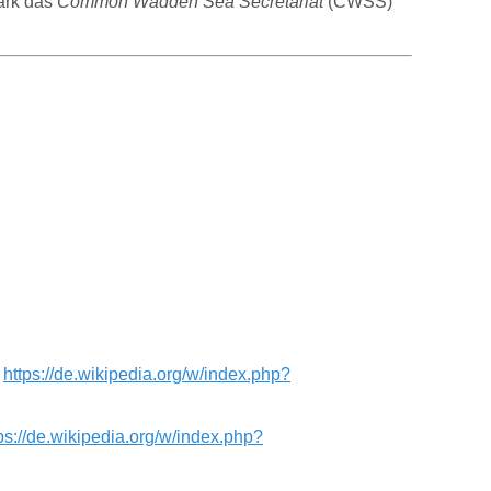
ark das
Common Wadden Sea Secretariat
(CWSS)
:
https://de.wikipedia.org/w/index.php?
ps://de.wikipedia.org/w/index.php?