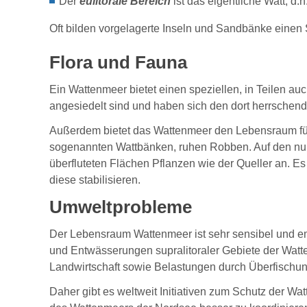
Der
eulitorale Bereich
ist das eigentliche Watt, d
Oft bilden vorgelagerte Inseln und Sandbänke eine
Flora und Fauna
Ein Wattenmeer bietet einen speziellen, in Teilen a
angesiedelt sind und haben sich den dort herrschend
Außerdem bietet das Wattenmeer den Lebensraum für 
sogenannten Wattbänken, ruhen Robben. Auf den nur k
überfluteten Flächen Pflanzen wie der Queller an. E
diese stabilisieren.
Umweltprobleme
Der Lebensraum Wattenmeer ist sehr sensibel und e
und Entwässerungen supralitoraler Gebiete der Watt
Landwirtschaft sowie Belastungen durch Überfischun
Daher gibt es weltweit Initiativen zum Schutz der W