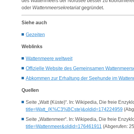
des Wattenmeers der Nordsee besser zu koordinier
oder
Wattenmeersekretariat
gegründet.
Siehe auch
Gezeiten
Weblinks
Wattenmeere weltweit
Offizielle Website des Gemeinsamen Wattenmeerse
Abkommen zur Erhaltung der Seehunde im Watte
Quellen
Seite „Watt (Küste)“. In: Wikipedia, Die freie Enz
title=Watt_(K%C3%BCste)&oldid=174224959
(Abge
Seite „Wattenmeer“. In: Wikipedia, Die freie Enzyk
title=Wattenmeer&oldid=176461911
(Abgerufen: 25