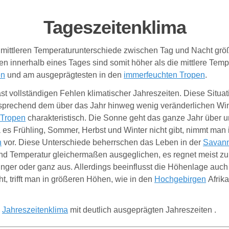
Tageszeitenklima
e mittleren Temperaturunterschiede zwischen Tag und Nacht grö
innerhalb eines Tages sind somit höher als die mittlere Tempe
en
und am ausgeprägtesten in den
immerfeuchten Tropen
.
st vollständigen Fehlen klimatischer Jahreszeiten. Diese Situat
tsprechend dem über das Jahr hinweg wenig veränderlichen Wi
Tropen
charakteristisch. Die Sonne geht das ganze Jahr über 
es Frühling, Sommer, Herbst und Winter nicht gibt, nimmt man 
n
vor. Diese Unterschiede beherrschen das Leben in der
Savan
d Temperatur gleichermaßen ausgeglichen, es regnet meist zur g
inger oder ganz aus. Allerdings beeinflusst die Höhenlage au
t, trifft man in größeren Höhen, wie in den
Hochgebirgen
Afrik
n
Jahreszeitenklima
mit deutlich ausgeprägten Jahreszeiten
.