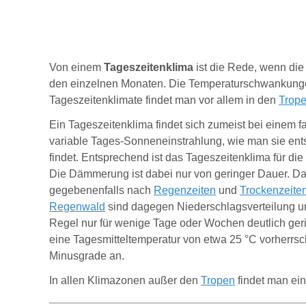
Von einem
Tageszeitenklima
ist die Rede, wenn di
den einzelnen Monaten. Die Temperaturschwankungen 
Tageszeitenklimate findet man vor allem in den
Trop
Ein Tageszeitenklima findet sich zumeist bei einem fa
variable Tages-Sonneneinstrahlung, wie man sie en
findet. Entsprechend ist das Tageszeitenklima für die
Die Dämmerung ist dabei nur von geringer Dauer. Da 
gegebenenfalls nach
Regenzeiten
und
Trockenzeite
Regenwald
sind dagegen Niederschlagsverteilung un
Regel nur für wenige Tage oder Wochen deutlich ger
eine Tagesmitteltemperatur von etwa 25 °C vorherrsch
Minusgrade an.
I
n allen Klimazonen außer den
Tropen
findet man ei