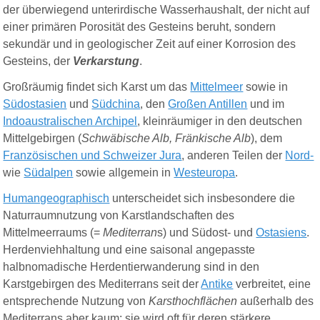
der überwiegend unterirdische Wasserhaushalt, der nicht auf
einer primären Porosität des Gesteins beruht, sondern
sekundär und in geologischer Zeit auf einer Korrosion des
Gesteins, der
Verkarstung
.
Großräumig findet sich Karst um das
Mittelmeer
sowie in
Südostasien
und
Südchina
, den
Großen Antillen
und im
Indoaustralischen Archipel
, kleinräumiger in den deutschen
Mittelgebirgen (
Schwäbische Alb, Fränkische Alb
), dem
Französischen und Schweizer Jura
, anderen Teilen der
Nord-
wie
Südalpen
sowie allgemein in
Westeuropa
.
Humangeographisch
unterscheidet sich insbesondere die
Naturraumnutzung von Karstlandschaften des
Mittelmeerraums (=
Mediterran
s) und Südost- und
Ostasiens
.
Herdenviehhaltung und eine saisonal angepasste
halbnomadische Herdentierwanderung sind in den
Karstgebirgen des Mediterrans seit der
Antike
verbreitet, eine
entsprechende Nutzung von
Karsthochflächen
außerhalb des
Mediterrans aber kaum; sie wird oft für deren stärkere