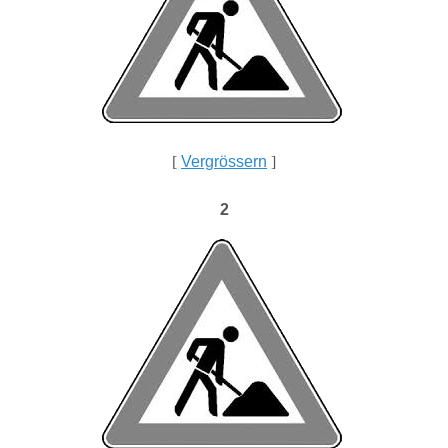
[
Vergrössern
]
2