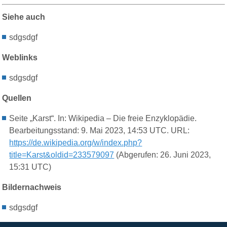
Siehe auch
sdgsdgf
Weblinks
sdgsdgf
Quellen
Seite „Karst“. In: Wikipedia – Die freie Enzyklopädie.
Bearbeitungsstand: 9. Mai 2023, 14:53 UTC. URL:
https://de.wikipedia.org/w/index.php?
title=Karst&oldid=233579097
(Abgerufen: 26. Juni 2023,
15:31 UTC)
Bildernachweis
sdgsdgf