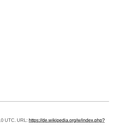
2:10 UTC. URL:
https://de.wikipedia.org/w/index.php?