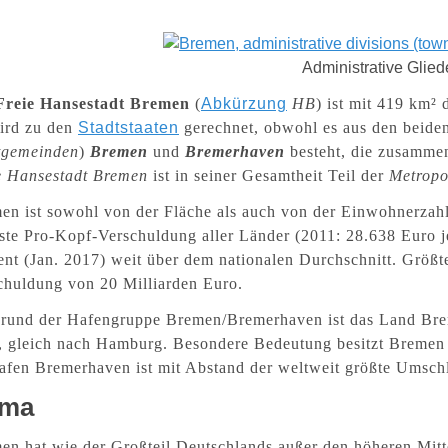
Administrative Glie
Freie Hansestadt Bremen
(
Abkürzung
HB
) ist mit 419 km²
ird zu den
Stadtstaaten
gerechnet, obwohl es aus den beiden
tgemeinden
)
Bremen
und
Bremerhaven
besteht, die zusammen
e Hansestadt Bremen
ist in seiner Gesamtheit Teil der
Metropo
en ist sowohl von der Fläche als auch von der Einwohnerzahl
ste Pro-Kopf-Verschuldung aller Länder
(2011: 28.638 Euro 
ent
(Jan. 2017)
weit über dem nationalen Durchschnitt. Größte
chuldung von 20 Milliarden Euro.
rund der Hafengruppe Bremen/Bremerhaven ist das Land Br
, gleich nach Hamburg. Besondere Bedeutung besitzt Bremen 
afen Bremerhaven ist mit Abstand der weltweit größte Umschl
ima
en hat wie der Großteil Deutschlands außer den höheren Mit