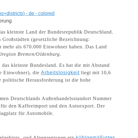
derung
 das kleinste Land der Bundesrepublik Deutschland.
 Großstädten (gesetzliche Bezeichnung:
 mehr als 6
70
.000 Einwohner haben. Das Land
lregion Bremen/Oldenburg
.
 das kleinste Bundesland. Es hat die mit Abstand
je Einwohner)
, die
Arbeitslosigkeit
liegt mit
10,6
 politische Herausforderung ist die hohe
emen Deutschlands Außenhandelsstandort Nummer
für den Kaffeeimport und den Autoexport. Der
agplatz für Automobile.
telgebirgs- und Alpenregionen ein
kühlgemäßigtes