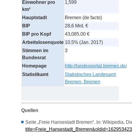
Einwohner pro
1,599
km²
Hauptstadt
Bremen (de facto)
BIP
28,6 Mrd. €
BIP pro Kopf
43,085.00 €
Arbeitslosenquote
10.5% (Jan. 2017)
Stimmen im
3
Bundesrat
Homepage
http://landesportal.bremen.de/
Statistikamt
Statistisches Landesamt
Bremen, Bremen
Quellen
Seite „Freie Hansestadt Bremen“. In: Wikipedia, D
title=Freie_Hansestadt_Bremen&oldid=162953423