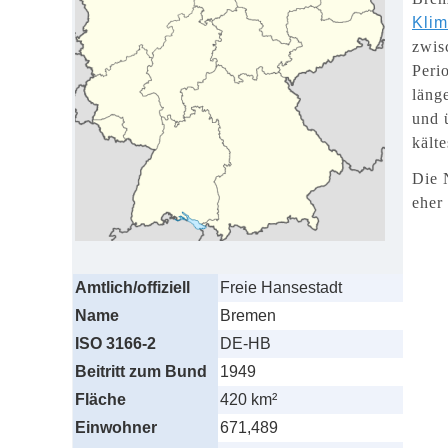
Kli
zwis
Peri
läng
und 
kält
Die 
eher
Amtlich/offiziell
Freie Hansestadt
Name
Bremen
ISO 3166-2
DE-HB
Beitritt zum Bund
1949
Fläche
420 km²
Einwohner
671,489