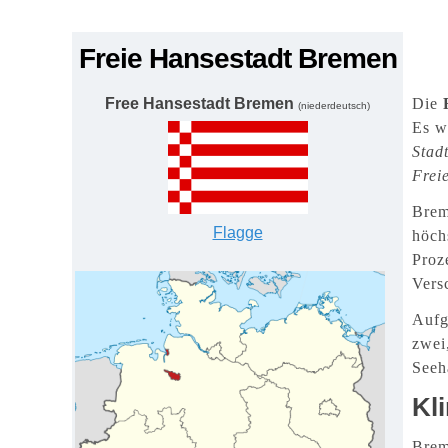
Freie Hansestadt Bremen
Free Hansestadt Bremen
Die
(niederdeutsch)
Es w
Stad
Frei
Brem
Flagge
höch
Proz
Vers
Aufg
zwei
Seeh
Kl
Brem