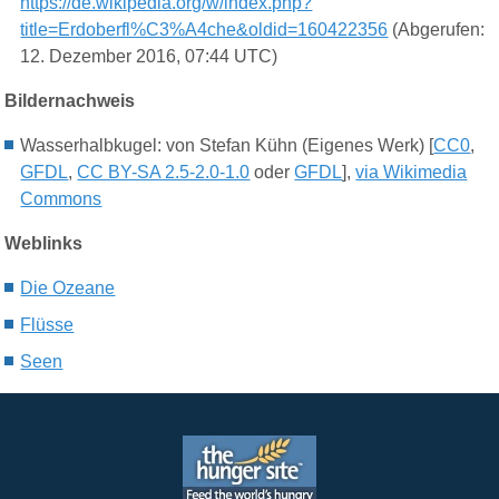
https://de.wikipedia.org/w/index.php?
title=Erdoberfl%C3%A4che&oldid=160422356
(Abgerufen:
12. Dezember 2016, 07:44 UTC)
Bildernachweis
Wasserhalbkugel: von Stefan Kühn (Eigenes Werk) [
CC0
,
GFDL
,
CC BY-SA 2.5-2.0-1.0
oder
GFDL
],
via Wikimedia
Commons
Weblinks
Die Ozeane
Flüsse
Seen