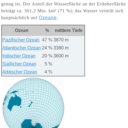
genug ist.
Der Anteil der Wasserfläche an der Erdoberfläche
beträgt ca. 361,2 Mio. km² (71 %); das Wasser verteilt sich
hauptsächlich auf
Ozeane
:
Ozean
%
mittlere Tiefe
Pazifische
r
Ozean
47 %
3870 m
Atlantische
r
Ozean
24 %
3380 m
Indische
r
Ozean
20 %
3600 m
Südliche
r
Ozean
5 %
Arktische
r
Ozean
4 %