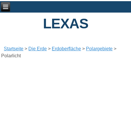
LEXAS
Startseite
>
Die Erde
>
Erdoberfläche
>
Polargebiete
>
Polarlicht