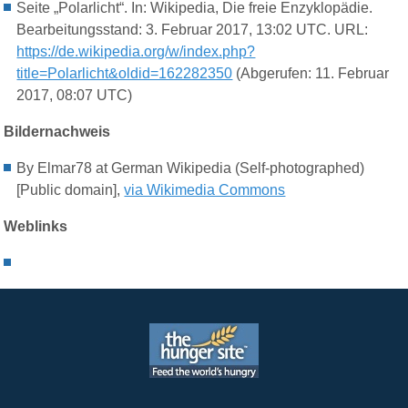
Seite „Polarlicht“. In: Wikipedia, Die freie Enzyklopädie.
Bearbeitungsstand: 3. Februar 2017, 13:02 UTC. URL:
https://de.wikipedia.org/w/index.php?
title=Polarlicht&oldid=162282350
(Abgerufen: 11. Februar
2017, 08:07 UTC)
Bildernachweis
By Elmar78 at German Wikipedia (Self-photographed)
[Public domain],
via Wikimedia Commons
Weblinks