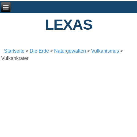
LEXAS
Startseite
>
Die Erde
>
Naturgewalten
>
Vulkanismus
>
Vulkankrater