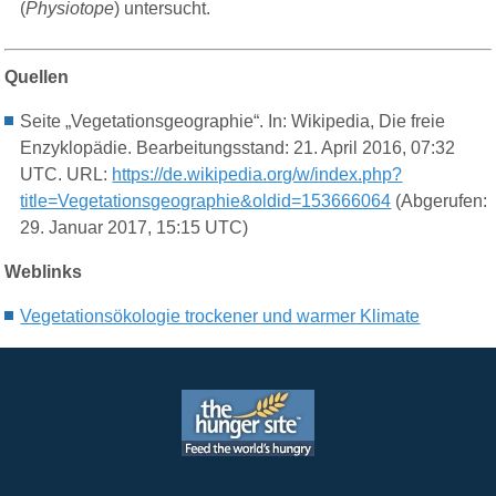
(
Physiotope
) untersucht.
Quellen
Seite „Vegetationsgeographie“. In: Wikipedia, Die freie
Enzyklopädie. Bearbeitungsstand: 21. April 2016, 07:32
UTC. URL:
https://de.wikipedia.org/w/index.php?
title=Vegetationsgeographie&oldid=153666064
(Abgerufen:
29. Januar 2017, 15:15 UTC)
Weblinks
Vegetationsökologie trockener und warmer Klimate