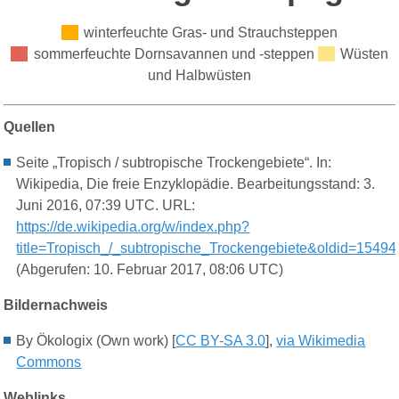
winterfeuchte Gras- und Strauchsteppen
sommerfeuchte Dornsavannen und -steppen
Wüsten
und Halbwüsten
Quellen
Seite „Tropisch / subtropische Trockengebiete“. In:
Wikipedia, Die freie Enzyklopädie. Bearbeitungsstand: 3.
Juni 2016, 07:39 UTC. URL:
https://de.wikipedia.org/w/index.php?
title=Tropisch_/_subtropische_Trockengebiete&oldid=1549
(Abgerufen: 10. Februar 2017, 08:06 UTC)
Bildernachweis
By Ökologix (Own work) [
CC BY-SA 3.0
],
via Wikimedia
Commons
Weblinks