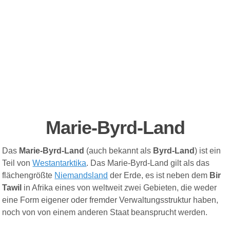
M
ar
ie
-
B
yrd-
L
and
Das
Marie-Byrd-Land
(auch bekannt als
Byrd-Land
) ist ein
Teil von
Westantarktika
.
Das Marie-Byrd-Land gilt als das
flächengrößte
Niemandsland
der Erde, es ist neben dem
Bir
Tawil
in Afrika eines von weltweit zwei Gebieten, die weder
eine Form eigener oder fremder Verwaltungsstruktur haben,
noch von von einem anderen Staat beansprucht werden.