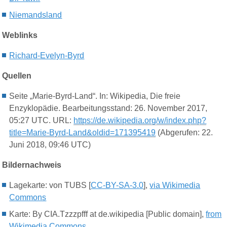
Niemandsland
Weblinks
Richard-Evelyn-Byrd
Quellen
Seite „Marie-Byrd-Land“. In: Wikipedia, Die freie
Enzyklopädie. Bearbeitungsstand: 26. November 2017,
05:27 UTC. URL:
https://de.wikipedia.org/w/index.php?
title=Marie-Byrd-Land&oldid=171395419
(Abgerufen: 22.
Juni 2018, 09:46 UTC)
Bildernachweis
Lagekarte: von TUBS [
CC-BY-SA-3.0
],
via Wikimedia
Commons
Karte: By CIA.Tzzzpfff at de.wikipedia [Public domain],
from
Wikimedia Commons