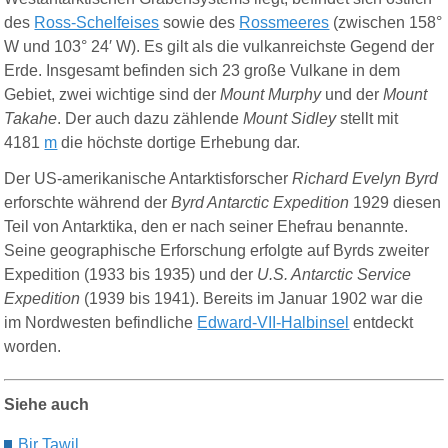
des
Ross-Schelfeises
sowie des
Rossmeeres
(zwischen 158°
W und 103° 24′ W). Es gilt als die vulkanreichste Gegend der
Erde. Insgesamt befinden sich 23 große Vulkane in dem
Gebiet, zwei wichtige sind der
Mount Murphy
und der
Mount
Takahe
. Der auch dazu zählende
Mount Sidley
stellt mit
4181
m
die höchste dortige Erhebung dar.
Der US-amerikanische Antarktisforscher
Richard Evelyn Byrd
erforschte während der
Byrd Antarctic Expedition
1929 diesen
Teil von Antarktika, den er nach seiner Ehefrau benannte.
Seine geogra
ph
ische Erforschung erfolgte auf Byrds zweiter
Expedition (1933 bis 1935) und der
U.S. Antarctic Service
Expedition
(1939 bis 1941). Bereits im Januar 1902 war die
im Nordwesten befindliche
Edward-VII-Halbinsel
entdeckt
worden.
Siehe auch
Bir Tawil