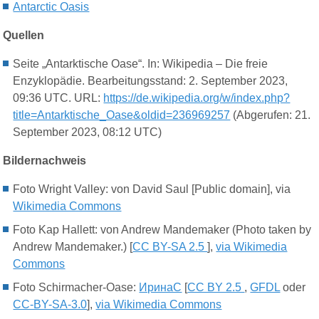
Antarctic Oasis
Quellen
Seite „Antarktische Oase“. In: Wikipedia – Die freie
Enzyklopädie. Bearbeitungsstand: 2. September 2023,
09:36 UTC. URL:
https://de.wikipedia.org/w/index.php?
title=Antarktische_Oase&oldid=236969257
(Abgerufen: 21.
September 2023, 08:12 UTC)
Bildernachweis
Foto Wright Valley: von David Saul [Public domain], via
Wikimedia Commons
Foto Kap Hallett: von Andrew Mandemaker (Photo taken by
Andrew Mandemaker.) [
CC BY-SA 2.5
],
via Wikimedia
Commons
Foto Schirmacher-Oase:
ИринаС
[
CC BY 2.5
,
GFDL
oder
CC-BY-SA-3.0
],
via Wikimedia Commons