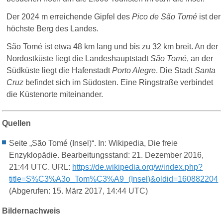
Der
2024 m
erreichende Gipfel des
Pico de São Tomé
ist der
höchste Berg des Landes.
São Tomé ist etwa 48 km lang und bis zu 32 km breit. An der
Nordostküste liegt die Landeshauptstadt
São Tomé
, an der
Südküste liegt die Hafenstadt
Porto Alegre
. Die Stadt
Santa
Cruz
befindet sich im Südosten. Eine Ringstraße verbindet
die Küstenorte miteinander.
Quellen
Seite „São Tomé (Insel)“. In: Wikipedia, Die freie
Enzyklopädie. Bearbeitungsstand: 21. Dezember 2016,
21:44 UTC. URL:
https://de.wikipedia.org/w/index.php?
title=S%C3%A3o_Tom%C3%A9_(Insel)&oldid=160882204
(Abgerufen: 15. März 2017, 14:44 UTC)
Bildernachweis