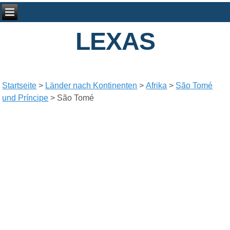
LEXAS
Startseite
>
Länder nach Kontinenten
>
Afrika
>
São Tomé
und Príncipe
> São Tomé