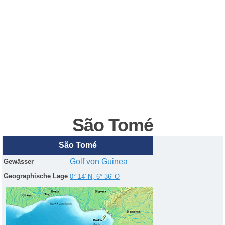
São
Tomé
São Tomé
Golf von Guinea
Gewässer
Geographische Lage
0° 14′
N
,
6° 36′
O