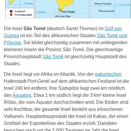
Die Insel
São Tomé
(deutsch
Sankt Thomas
) im
Golf von
Guinea
ist ein Teil des afrikanischen Staates
São Tomé und
Príncipe
. Sie bildet gleichzeitig zusammen mit umliegenden
kleineren Inseln die Provinz
São Tomé
. Die gleichnamige
Provinzhauptstadt
São Tomé
ist gleichzeitig Hauptstadt des
Staates.
Die Insel liegt vor Afrika im Atlantik. Von der
gabunischen
Hafenstadt
Port-Gentil
auf dem afrikanischen Festland ist die
Insel 240 km entfernt. Ihre Südspitze liegt zwei km nördlich
des
Äquators
. Etwa 1 km südlich liegt die 3 km² kleine Insel
Rólas
, die vom Äquator durchschnitten wird. Die Böden sind
sehr fruchtbar, die gesamte Insel besteht aus erloschenen
Vulkanen. Hauptanbauprodukt der Insel ist Kakao, der einen
Großteil der Exporterlöse des Staates erzielt. Daneben
besuchen noch um die 2.000 Touristen im Jahr die Insel.