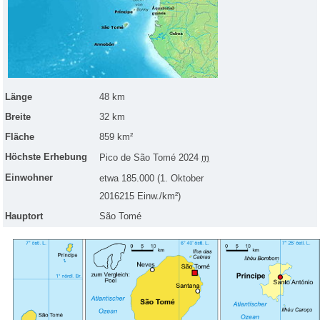
Länge
48 km
Breite
32 km
Fläche
859 km²
Höchste Erhebung
Pico de São Tomé
2024
m
Einwohner
etwa 185.000
(1. Oktober
2016215 Einw./km²)
Hauptort
São Tomé