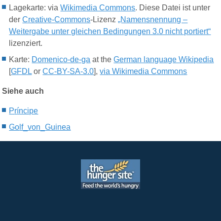
Lagekarte: via
Wikimedia Commons
. Diese Datei ist unter
der
Creative-Commons
-Lizenz
„Namensnennung –
Weitergabe unter gleichen Bedingungen 3.0 nicht portiert“
lizenziert.
Karte:
Domenico-de-ga
at the
German language Wikipedia
[
GFDL
or
CC-BY-SA-3.0
],
via Wikimedia Commons
Siehe auch
P
r
í
ncipe
Go
lf_von_
G
uinea